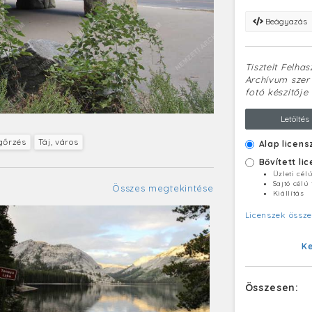
Beágyazás
Tisztelt Felha
Archívum szerv
fotó készítője 
Letöltés
gőrzés
Táj, város
Alap licens
Bővített li
Üzleti cél
Sajtó célú
Összes megtekintése
Kiállítás
Licenszek össze
K
Összesen: