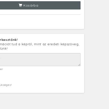
Kosárba
rkesztőnk!
mációt tud a képről, mint az eredeti képszöveg,
lünk!
ter
zükséges!