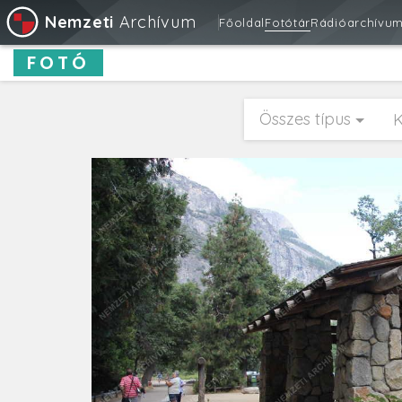
Nemzeti
Archívum
Főoldal
Fotótár
Rádióarchívu
FOTÓ
Összes típus