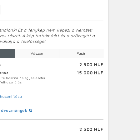
sználónk! Ez a fénykép nem képezi a Nemzeti
es részét. A kép tartalmáért és a szövegért a
vállalja a felelősséget.
Vászon
Papír
2 500 HUF
z
15 000 HUF
censz
ú felhasználás egyes esetei
 felhasználás
hasonlítása
edvezmények
2 500 HUF