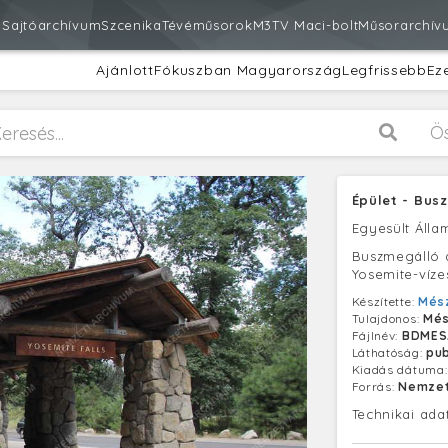
m
Sajtóarchívum
Szcenika
Tévéműsorok
M3
TV Maci-bolt
Műsorarchív
Ajánlott
Fókuszban Magyarország
Legfrissebb
Ez
Ö
Épület - Bus
Egyesült Álla
Buszmegálló a
Yosemite-víze
Készítette:
Més
Tulajdonos:
Més
Fájlnév:
BDMES
Láthatóság:
pub
Kiadás dátuma
Forrás:
Nemzet
Technikai ada