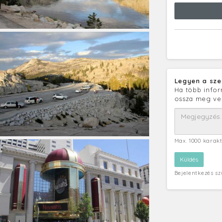
Legyen a sze
Ha több infor
ossza meg ve
Max. 1000 karak
Bejelentkezés s