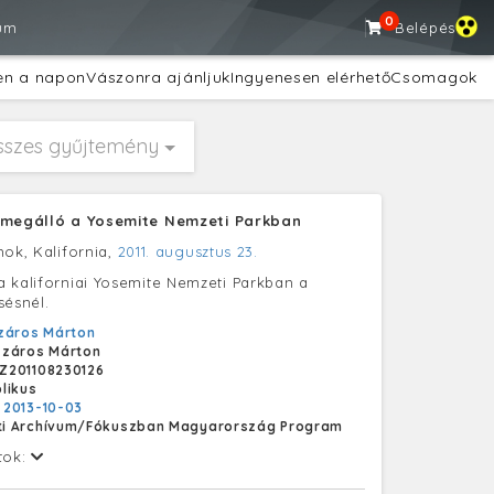
0
um
Belépés
en a napon
Vászonra ajánljuk
Ingyenesen elérhető
Csomagok
sszes gyűjtemény
zmegálló a Yosemite Nemzeti Parkban
mok, Kalifornia,
2011. augusztus 23.
 kaliforniai Yosemite Nemzeti Parkban a
sésnél.
záros Márton
záros Márton
Z201108230126
likus
:
2013-10-03
i Archívum/Fókuszban Magyarország Program
tok: