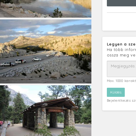
Legyen a sze
Ha több infor
ossza meg ve
Max. 1000 karak
Bejelentkezés s