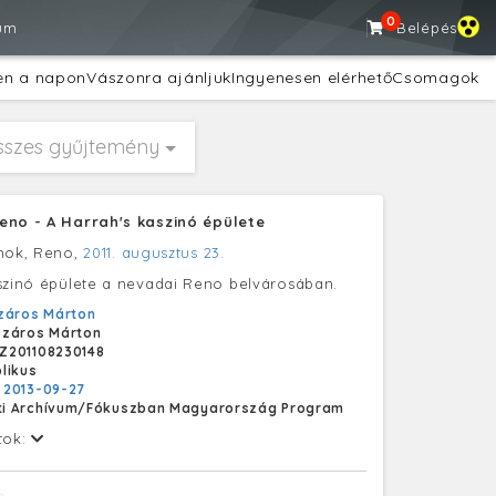
0
um
Belépés
en a napon
Vászonra ajánljuk
Ingyenesen elérhető
Csomagok
sszes gyűjtemény
eno - A Harrah's kaszinó épülete
amok, Reno,
2011. augusztus 23.
szinó épülete a nevadai Reno belvárosában.
záros Márton
záros Márton
Z201108230148
likus
:
2013-09-27
i Archívum/Fókuszban Magyarország Program
tok: