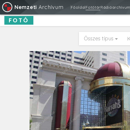
Nemzeti
Archívum
Főoldal
Fotótár
Rádióarchívu
FOTÓ
Összes típus