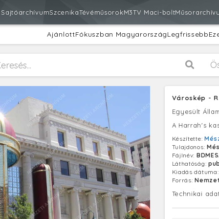
m
Sajtóarchívum
Szcenika
Tévéműsorok
M3
TV Maci-bolt
Műsorarchív
Ajánlott
Fókuszban Magyarország
Legfrissebb
Ez
Ö
Városkép - R
Egyesült Áll
A Harrah's ka
Készítette:
Més
Tulajdonos:
Més
Fájlnév:
BDMES
Láthatóság:
pub
Kiadás dátuma
Forrás:
Nemzet
Technikai ada