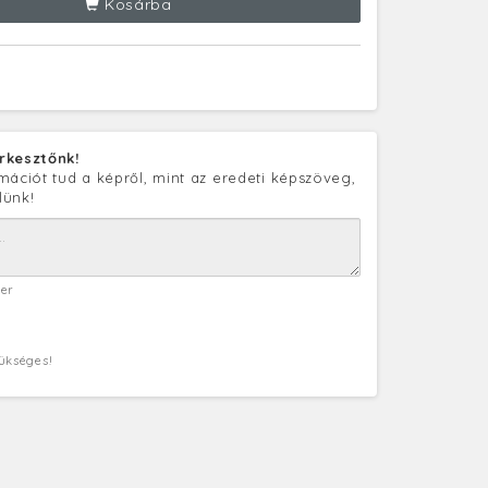
Kosárba
rkesztőnk!
mációt tud a képről, mint az eredeti képszöveg,
lünk!
ter
zükséges!