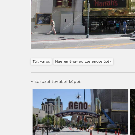
Táj, város
Nyeremény- és szerencsejáték
A sorozat további képei: