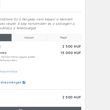
sználónk! Ez a fénykép nem képezi a Nemzeti
es részét. A kép tartalmáért és a szövegért a
vállalja a felelősséget.
Vászon
Papír
2 500 HUF
z
15 000 HUF
censz
ú felhasználás egyes esetei
 felhasználás
hasonlítása
edvezmények
2 500 HUF