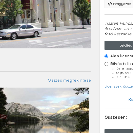
Beágyazás
Tisztelt Felha
Archívum szerv
fotó készítője 
Letöltés
Alap licens
Bővített li
Üzleti cél
Sajtó célú
Kiállítás
Összes megtekintése
Licenszek össze
K
Összesen: