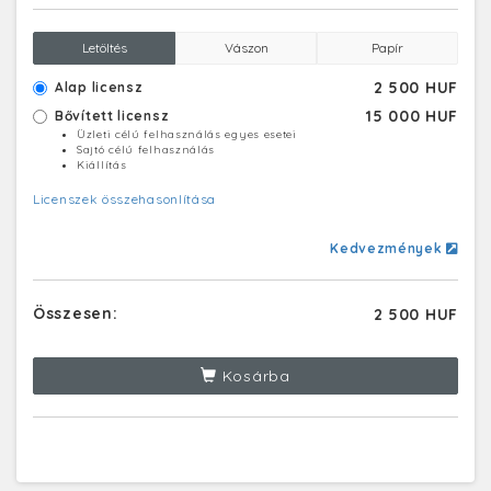
Letöltés
Vászon
Papír
2 500 HUF
Alap licensz
15 000 HUF
Bővített licensz
Üzleti célú felhasználás egyes esetei
Sajtó célú felhasználás
Kiállítás
Licenszek összehasonlítása
Kedvezmények
Összesen:
2 500 HUF
Kosárba