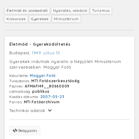
Életmód és szabadidő
Nyaralás, vakáció
Turizmus
Kiskorúak
Gyerekek
Minisztérium
Életmód - Gyereküdültetés
Budapest,
1949. július 10.
Gyerekek indulnak nyaralni a Népjóléti Minisztérium
szervezésében. Magyar Fotó
Készítette:
Magyar Fotó
Tulajdonos:
MTI Fotószerkesztőség
Fájlnév:
AFMAFI49__80660009
Láthatóság:
publikus
Kiadás dátuma:
2007-05-23
Forrás:
MTI Fotóarchívum
Technikai adatok:
Beágyazás