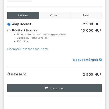
Letöltés
Vászon
Papír
2 500 HUF
Alap licensz
15 000 HUF
Bővített licensz
Üzleti célú felhasználás egyes esetei
Sajtó célú felhasználás
Kiállítás
Licenszek összehasonlítása
Kedvezmények
Összesen:
2 500 HUF
Kosárba