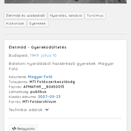
Életmód és szabadidő
Nyaralás, vakáció
Turizmus
Kiskorúak
Gyerekek
Életmód - Gyereküdültetés
Budapest,
1949. július 10.
Balatoni nyaralásból hazaérkező gyerekek. Magyar
Fotó
Készítette:
Magyar Fotó
Tulajdonos:
MTI Fotószerkesztőség
Fájlnév:
AFMAFI49__80650013
Láthatóság:
publikus
Kiadás dátuma:
2007-05-23
Forrás:
MTI Fotóarchívum
Technikai adatok:
Beágyazás