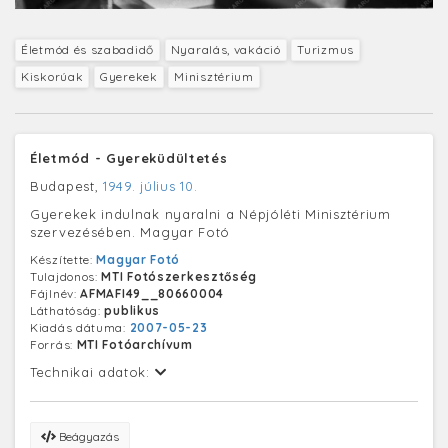
Életmód és szabadidő
Nyaralás, vakáció
Turizmus
Kiskorúak
Gyerekek
Minisztérium
Életmód - Gyereküdültetés
Budapest,
1949. július 10.
Gyerekek indulnak nyaralni a Népjóléti Minisztérium
szervezésében. Magyar Fotó
Készítette:
Magyar Fotó
Tulajdonos:
MTI Fotószerkesztőség
Fájlnév:
AFMAFI49__80660004
Láthatóság:
publikus
Kiadás dátuma:
2007-05-23
Forrás:
MTI Fotóarchívum
Technikai adatok:
Beágyazás