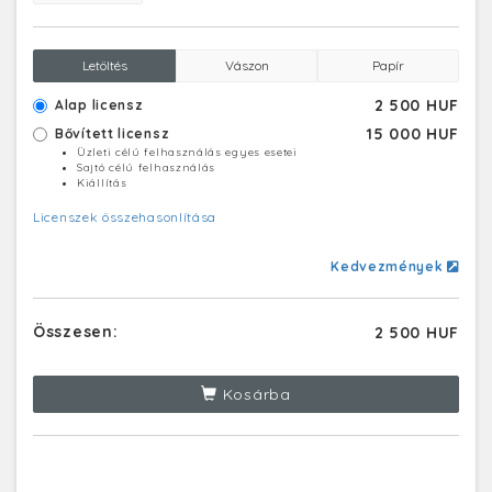
Letöltés
Vászon
Papír
2 500 HUF
Alap licensz
15 000 HUF
Bővített licensz
Üzleti célú felhasználás egyes esetei
Sajtó célú felhasználás
Kiállítás
Licenszek összehasonlítása
Kedvezmények
Összesen:
2 500 HUF
Kosárba