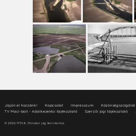
Jöjjön el hozzánk!
Kapcsolat
Impresszum
Közönségszolgálat
TV Maci-bolt - Adatkezelési tájékoztató
Szerzői jogi tájékoztató
© 2026 MTVA. Minden jog fenntartva.