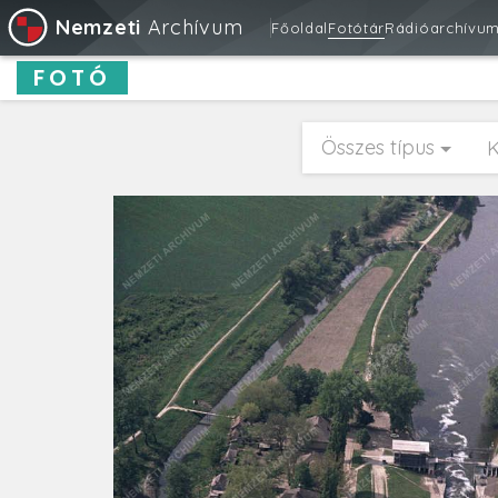
Nemzeti
Archívum
Főoldal
Fotótár
Rádióarchívu
FOTÓ
Összes típus