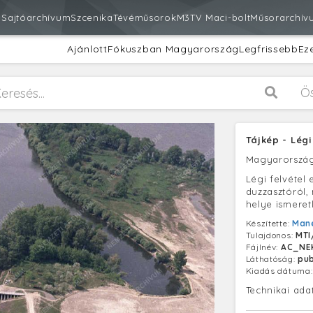
m
Sajtóarchívum
Szcenika
Tévéműsorok
M3
TV Maci-bolt
Műsorarchív
Ajánlott
Fókuszban Magyarország
Legfrissebb
Ez
Ö
Tájkép - Légi
Magyarorszá
Légi felvétel 
duzzasztóról,
helye ismeret
Készítette:
Mane
Tulajdonos:
MTI
Fájlnév:
AC_NEK
Láthatóság:
pub
Kiadás dátuma
Technikai ada