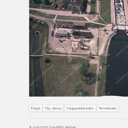
Folyó
Táj, város
Vízgazdálkodás
Természet
A sorozat további képei: