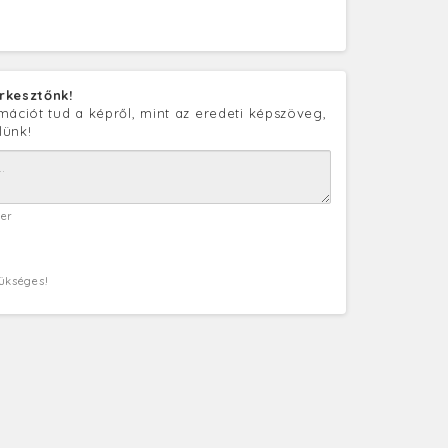
rkesztőnk!
mációt tud a képről, mint az eredeti képszöveg,
lünk!
ter
zükséges!