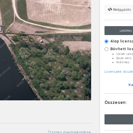
Beágyazás
Letöltés
Alap licens
Bővített li
Üzleti cél
Sajtó célú
Kiállítás
Licenszek össze
K
Összesen:
Összes megtekintése