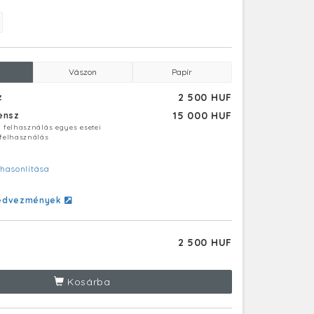
Vászon
Papír
2 500 HUF
z
15 000 HUF
censz
ú felhasználás egyes esetei
 felhasználás
hasonlítása
edvezmények
2 500 HUF
Kosárba