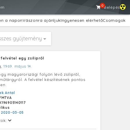
0
um
Belépés
en a napon
Vászonra ajánljuk
Ingyenesen elérhető
Csomagok
sszes gyűjtemény
 felvétel egy zsilipről
g,
1969. május 14.
egy magyarországi folyón lévő zsilipről,
 műtárgyról. A felvétel készítésének pontos
len.
k Antal
/MTVA
196905140117
likus
:
2020-03-05
tok: