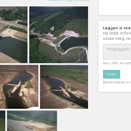
Legyen a sze
Ha több infor
ossza meg ve
Max. 1000 karak
Bejelentkezés s