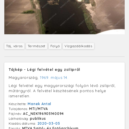
Táj, város
Természet
Folyó
Vízgazdálkodás
Tájkép - Légi felvétel egy zsilipről
Magyarország,
1969. május 14.
Légi felvétel egy magyarországi folyón lévő zsilipről,
műtárgyról. A felvétel készítésének pontos helye
ismeretlen.
Készítette:
Manek Antal
Tulajdonos:
MTI/MTVA
Fájlnév:
AC_NEK196905140094
Láthatóság:
publikus
Kiadás dátuma:
2020-03-05
Forrás:
MTVA Sajtó- és Fotóarchívum