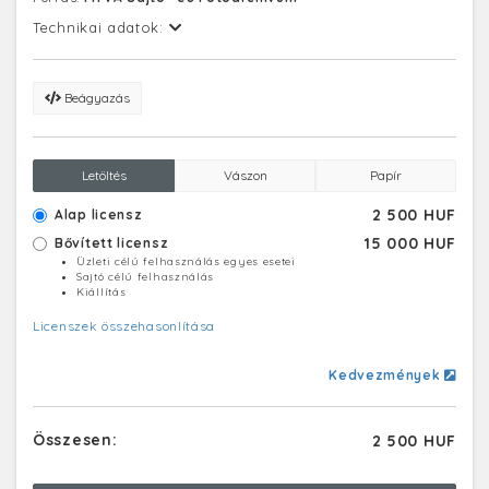
Technikai adatok:
Beágyazás
Letöltés
Vászon
Papír
2 500 HUF
Alap licensz
15 000 HUF
Bővített licensz
Üzleti célú felhasználás egyes esetei
Sajtó célú felhasználás
Kiállítás
Licenszek összehasonlítása
Kedvezmények
Összesen:
2 500 HUF