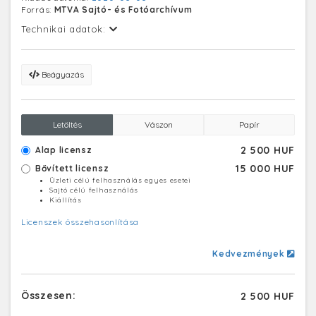
Forrás:
MTVA Sajtó- és Fotóarchívum
Technikai adatok:
Beágyazás
Letöltés
Vászon
Papír
2 500 HUF
Alap licensz
15 000 HUF
Bővített licensz
Üzleti célú felhasználás egyes esetei
Sajtó célú felhasználás
Kiállítás
Licenszek összehasonlítása
Kedvezmények
Összesen:
2 500 HUF