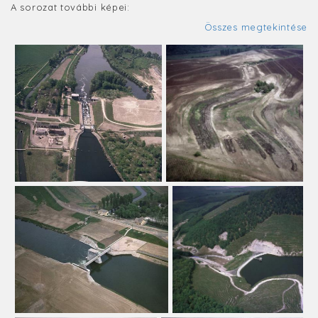
A sorozat további képei:
Összes megtekintése