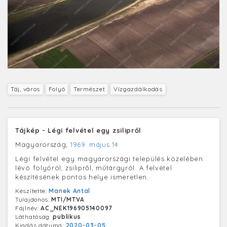
Táj, város
Folyó
Természet
Vízgazdálkodás
Tájkép - Légi felvétel egy zsilipről
Magyarország,
1969. május 14.
Légi felvétel egy magyarországi település közelében
lévó folyóról, zsilipről, műtárgyról. A felvétel
készítésének pontos helye ismeretlen.
Készítette:
Manek Antal
Tulajdonos:
MTI/MTVA
Fájlnév:
AC_NEK196905140097
Láthatóság:
publikus
Kiadás dátuma:
2020-03-05