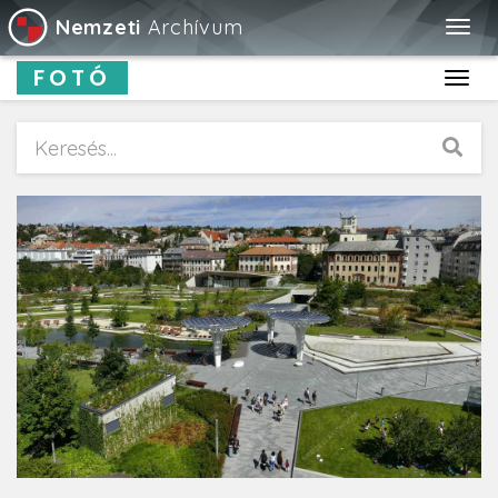
Nemzeti
Archívum
Togg
navig
FOTÓ
Toggl
navig