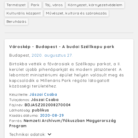
Természet
Park
Táj, város
Környezet, környezetvédelem
Kulturális központ
Művészet, kultúra és szórakozás
Beruházás
Városkép - Budapest - A budai Széllkapu park
Budapest,
2020. augusztus 27.
Birtokba vették a fővárosiak a Széllkapu parkot, a II.
kerület újabb pihenőparkját és modern játszóterét. A
lebontott minisztériumi épület helyén valósult meg és
kapcsolódik a Millenáris Park régóta látogatott
közösségi területéhez.
Készítette:
Jászai Csaba
Tulajdonos:
Jászai Csaba
Fájlnév:
BDJASZ202008270004
Láthatóság:
publikus
Kiadás dátuma:
2020-08-29
Forrás:
Nemzeti Archívum/Fókuszban Magyarország
Program
Technikai adatok: