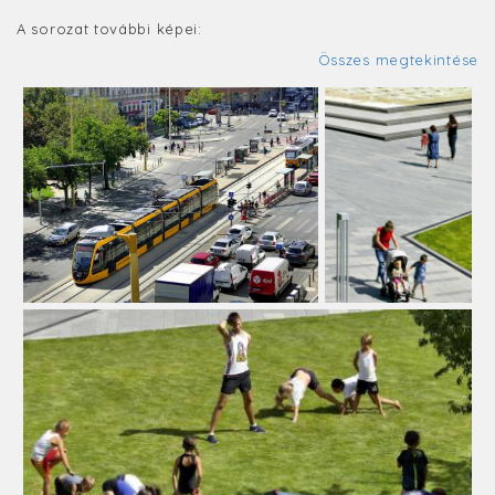
A sorozat további képei:
Összes megtekintése