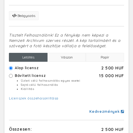
Beágyazás
Tisztelt Felhasználónk! Ez a fénykép nem képezi a
Nemzeti Archívum szerves részét. A kép tartalmáért és a
szövegért a fotó készítője vállalja a felelősséget.
Letöltés
Vászon
Papír
2 500 HUF
Alap licensz
15 000 HUF
Bővített licensz
Üzleti célú felhasználás egyes esetei
Sajtó célú felhasználás
Kiállítás
Licenszek összehasonlítása
Kedvezmények
Összesen:
2 500 HUF