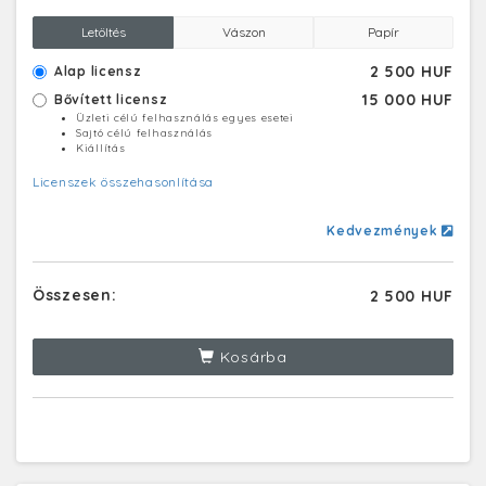
Letöltés
Vászon
Papír
2 500 HUF
Alap licensz
15 000 HUF
Bővített licensz
Üzleti célú felhasználás egyes esetei
Sajtó célú felhasználás
Kiállítás
Licenszek összehasonlítása
Kedvezmények
Összesen:
2 500 HUF
Kosárba