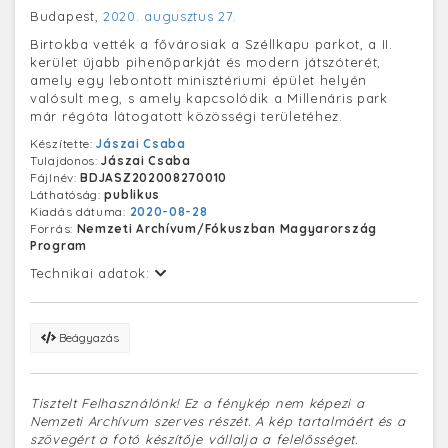
Budapest,
2020. augusztus 27.
Birtokba vették a fővárosiak a Széllkapu parkot, a II.
kerület újabb pihenőparkját és modern játszóterét,
amely egy lebontott minisztériumi épület helyén
valósult meg, s amely kapcsolódik a Millenáris park
már régóta látogatott közösségi területéhez.
Készítette:
Jászai Csaba
Tulajdonos:
Jászai Csaba
Fájlnév:
BDJASZ202008270010
Láthatóság:
publikus
Kiadás dátuma:
2020-08-28
Forrás:
Nemzeti Archívum/Fókuszban Magyarország
Program
Technikai adatok:
Beágyazás
Tisztelt Felhasználónk! Ez a fénykép nem képezi a
Nemzeti Archívum szerves részét. A kép tartalmáért és a
szövegért a fotó készítője vállalja a felelősséget.