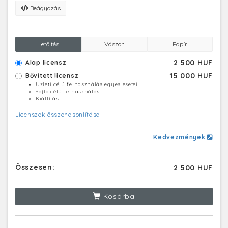
Beágyazás
Letöltés
Vászon
Papír
2 500 HUF
Alap licensz
15 000 HUF
Bővített licensz
Üzleti célú felhasználás egyes esetei
Sajtó célú felhasználás
Kiállítás
Licenszek összehasonlítása
Kedvezmények
Összesen:
2 500 HUF
Kosárba