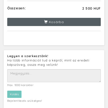
Összesen:
2 500 HUF
Kosárba
Legyen a szerkesztőnk!
Ha több információt tud a képről, mint az eredeti
képszöveg, ossza meg velünk!
Max. 1000 karakter
Bejelentkezés szükséges!