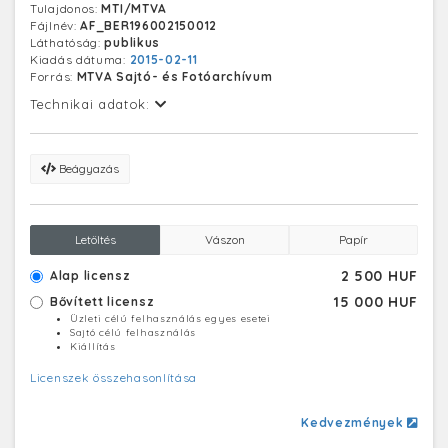
Tulajdonos:
MTI/MTVA
Fájlnév:
AF_BER196002150012
Láthatóság:
publikus
Kiadás dátuma:
2015-02-11
Forrás:
MTVA Sajtó- és Fotóarchívum
Technikai adatok:
Beágyazás
Letöltés
Vászon
Papír
2 500 HUF
Alap licensz
15 000 HUF
Bővített licensz
Üzleti célú felhasználás egyes esetei
Sajtó célú felhasználás
Kiállítás
Licenszek összehasonlítása
Kedvezmények