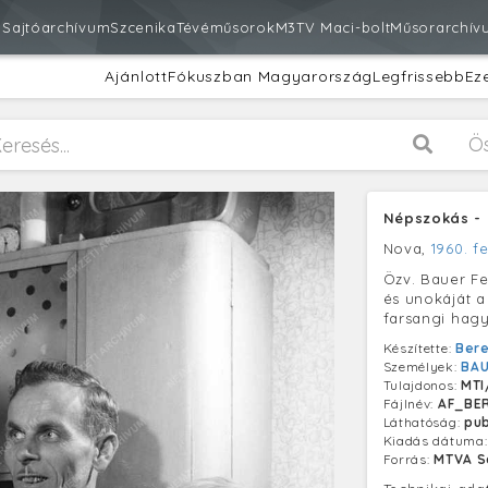
m
Sajtóarchívum
Szcenika
Tévéműsorok
M3
TV Maci-bolt
Műsorarchív
Ajánlott
Fókuszban Magyarország
Legfrissebb
Ez
Ö
Népszokás - 
Nova,
1960. fe
Özv. Bauer Fer
és unokáját a
farsangi hagy
Készítette:
Bere
Személyek:
BAU
Tulajdonos:
MTI
Fájlnév:
AF_BE
Láthatóság:
pub
Kiadás dátuma
Forrás:
MTVA S