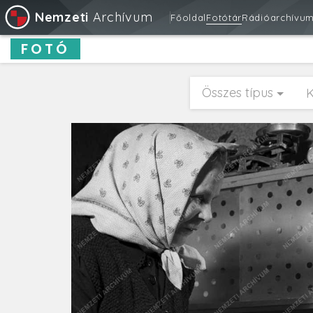
Nemzeti
Archívum
Főoldal
Fotótár
Rádióarchívu
FOTÓ
Összes típus