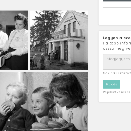
Legyen a sze
Ha több infor
ossza meg ve
Max. 1000 karak
Bejelentkezés s