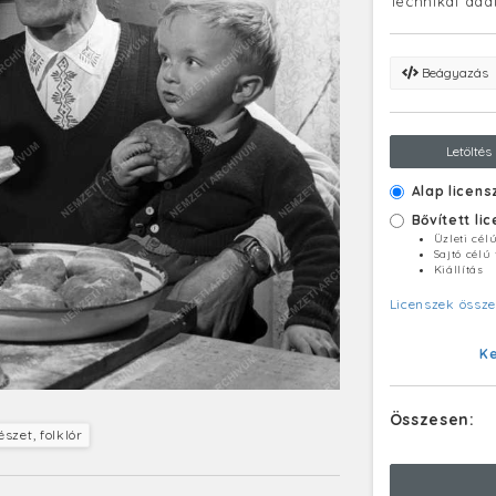
Technikai ada
Beágyazás
Letöltés
Alap licens
Bővített li
Üzleti cél
Sajtó célú
Kiállítás
Licenszek össze
K
Összesen:
zet, folklór