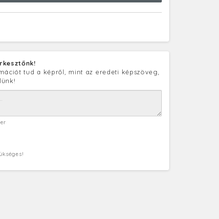
rkesztőnk!
mációt tud a képről, mint az eredeti képszöveg,
lünk!
ter
zükséges!