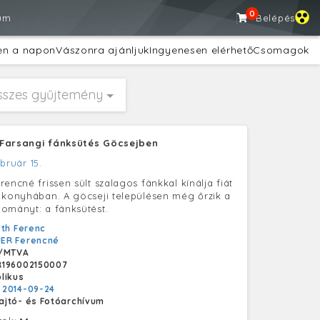
0
um
Belépés
en a napon
Vászonra ajánljuk
Ingyenesen elérhető
Csomagok
sszes gyűjtemény
Farsangi fánksütés Göcsejben
bruár 15.
encné frissen sült szalagos fánkkal kínálja fiát
 konyhában. A göcseji településen még őrzik a
ományt: a fánksütést.
th Ferenc
ER Ferencné
/MTVA
R196002150007
likus
:
2014-09-24
ajtó- és Fotóarchívum