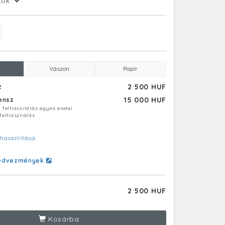
tok:
Vászon
Papír
2 500 HUF
z
15 000 HUF
censz
ú felhasználás egyes esetei
 felhasználás
hasonlítása
edvezmények
2 500 HUF
Kosárba