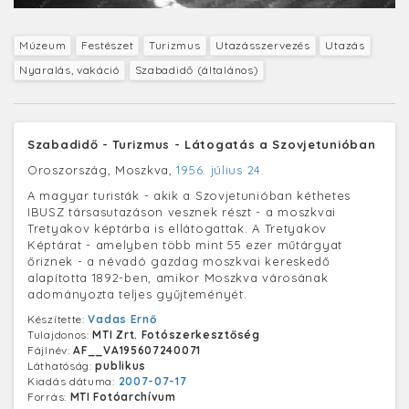
Múzeum
Festészet
Turizmus
Utazásszervezés
Utazás
Nyaralás, vakáció
Szabadidő (általános)
Szabadidő - Turizmus - Látogatás a Szovjetunióban
Oroszország, Moszkva,
1956. július 24.
A magyar turisták - akik a Szovjetunióban kéthetes
IBUSZ társasutazáson vesznek részt - a moszkvai
Tretyakov képtárba is ellátogattak. A Tretyakov
Képtárat - amelyben több mint 55 ezer műtárgyat
őriznek - a névadó gazdag moszkvai kereskedő
alapította 1892-ben, amikor Moszkva városának
adományozta teljes gyűjteményét.
Készítette:
Vadas Ernő
Tulajdonos:
MTI Zrt. Fotószerkesztőség
Fájlnév:
AF__VA195607240071
Láthatóság:
publikus
Kiadás dátuma:
2007-07-17
Forrás:
MTI Fotóarchívum