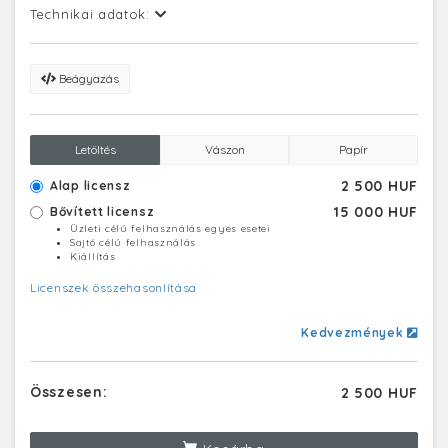
Technikai adatok:
Beágyazás
Letöltés
Vászon
Papír
2 500 HUF
Alap licensz
15 000 HUF
Bővített licensz
Üzleti célú felhasználás egyes esetei
Sajtó célú felhasználás
Kiállítás
Licenszek összehasonlítása
Kedvezmények
Összesen:
2 500 HUF