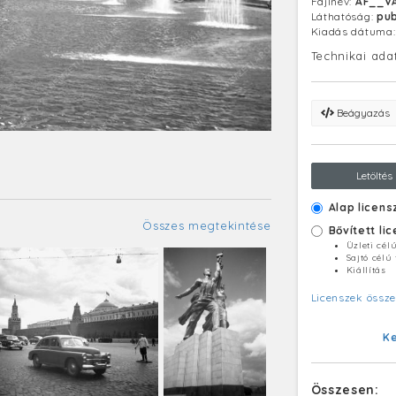
Fájlnév:
AF__V
Láthatóság:
pub
Kiadás dátuma
Technikai ada
Beágyazás
Letöltés
Alap licens
Összes megtekintése
Bővített li
Üzleti cél
Sajtó célú
Kiállítás
Licenszek össze
K
Összesen: