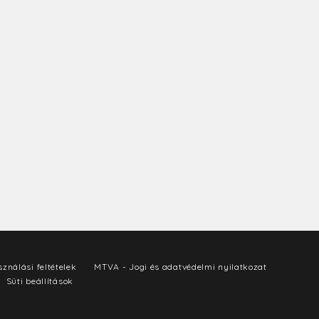
ználási feltételek
MTVA - Jogi és adatvédelmi nyilatkozat
Süti beállítások