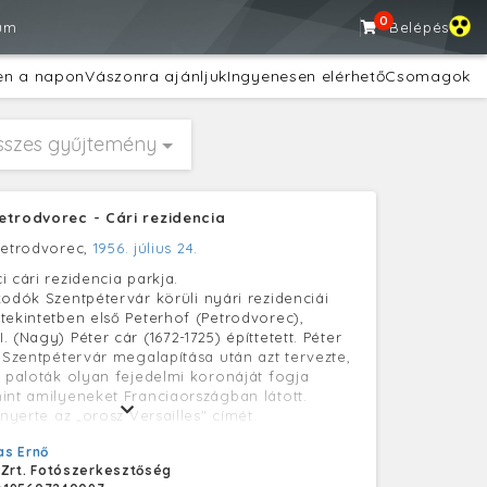
0
um
Belépés
en a napon
Vászonra ajánljuk
Ingyenesen elérhető
Csomagok
sszes gyűjtemény
etrodvorec - Cári rezidencia
Petrodvorec,
1956. július 24.
 cári rezidencia parkja.
kodók Szentpétervár körüli nyári rezidenciái
tekintetben első Peterhof (Petrodvorec),
 (Nagy) Péter cár (1672-1725) építtetett. Péter
, Szentpétervár megalapítása után azt tervezte,
i paloták olyan fejedelmi koronáját fogja
int amilyeneket Franciaországban látott.
 nyerte az „orosz Versailles" címét.
s Ernő
 Zrt. Fotószerkesztőség