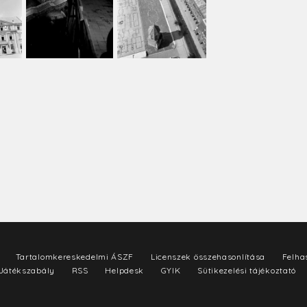
Tartalomkereskedelmi ÁSZF
Licenszek összehasonlítása
Felhas
Játékszabály
RSS
Helpdesk
GYIK
Sütikezelési tájékoztató