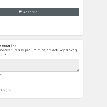
Kosárba
rkesztőnk!
mációt tud a képről, mint az eredeti képszöveg,
lünk!
ter
zükséges!