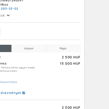
A195607240097
likus
:
2011-03-02
tok:
Vászon
Papír
2 500 HUF
z
15 000 HUF
censz
ú felhasználás egyes esetei
 felhasználás
hasonlítása
edvezmények
2 500 HUF