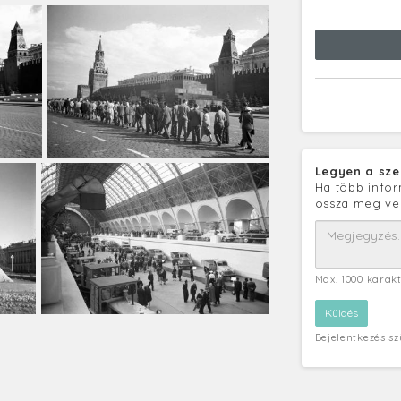
Legyen a sze
Ha több infor
ossza meg ve
Max. 1000 karak
Bejelentkezés s