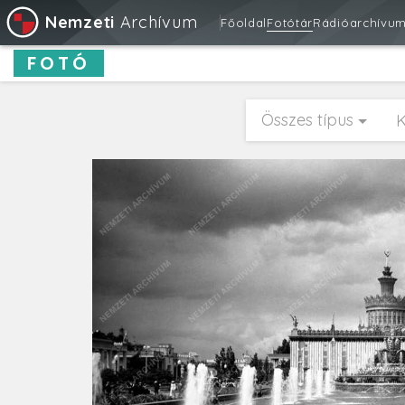
Nemzeti
Archívum
Főoldal
Fotótár
Rádióarchívu
FOTÓ
Összes típus