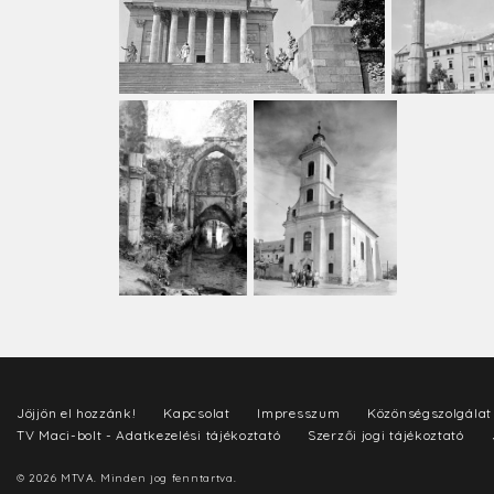
Jöjjön el hozzánk!
Kapcsolat
Impresszum
Közönségszolgálat
TV Maci-bolt - Adatkezelési tájékoztató
Szerzői jogi tájékoztató
© 2026 MTVA. Minden jog fenntartva.