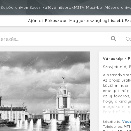
m
Sajtóarchívum
Szcenika
Tévéműsorok
M3
TV Maci-bolt
Műsorarchív
Ajánlott
Fókuszban Magyarország
Legfrissebb
Ez
Ö
Városkép - P
Szovjetunió, 
A petrodvoreci
Az orosz ural
közül minden 
amelyet még I.
az új főváros
hogy a király
megalkotni, m
Peterhof el is
Készítette:
Vada
Tulajdonos:
MTI