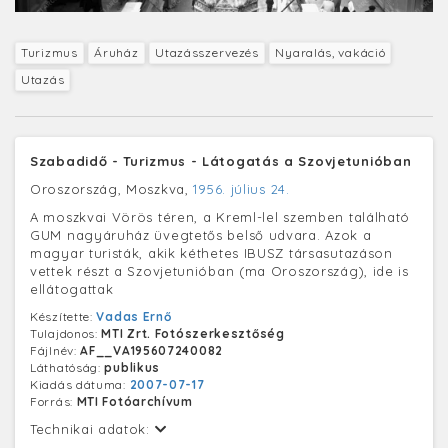
Turizmus
Áruház
Utazásszervezés
Nyaralás, vakáció
Utazás
Szabadidő - Turizmus - Látogatás a Szovjetunióban
Oroszország, Moszkva,
1956. július 24.
A moszkvai Vörös téren, a Kreml-lel szemben található
GUM nagyáruház üvegtetős belső udvara. Azok a
magyar turisták, akik kéthetes IBUSZ társasutazáson
vettek részt a Szovjetunióban (ma Oroszország), ide is
ellátogattak
Készítette:
Vadas Ernő
Tulajdonos:
MTI Zrt. Fotószerkesztőség
Fájlnév:
AF__VA195607240082
Láthatóság:
publikus
Kiadás dátuma:
2007-07-17
Forrás:
MTI Fotóarchívum
Technikai adatok: