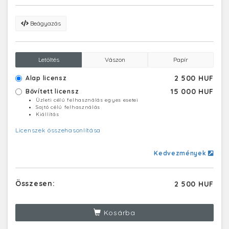
Beágyazás
Letöltés
Vászon
Papír
2 500 HUF
Alap licensz
15 000 HUF
Bővített licensz
Üzleti célú felhasználás egyes esetei
Sajtó célú felhasználás
Kiállítás
Licenszek összehasonlítása
Kedvezmények
Összesen:
2 500 HUF
Kosárba