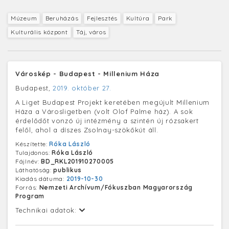
Múzeum
Beruházás
Fejlesztés
Kultúra
Park
Kulturális központ
Táj, város
Városkép - Budapest - Millenium Háza
Budapest,
2019. október 27.
A Liget Budapest Projekt keretében megújult Millenium
Háza a Városligetben (volt Olof Palme ház). A sok
érdelődőt vonzó új intézmény a szintén új rózsakert
felől, ahol a díszes Zsolnay-szökőkút áll.
Készítette:
Róka László
Tulajdonos:
Róka László
Fájlnév:
BD_RKL201910270005
Láthatóság:
publikus
Kiadás dátuma:
2019-10-30
Forrás:
Nemzeti Archívum/Fókuszban Magyarország
Program
Technikai adatok: