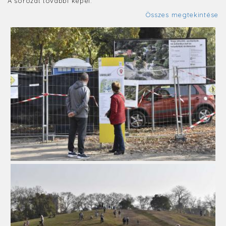
A sorozat további képei:
Összes megtekintése