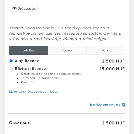
Beágyazás
Tisztelt Felhasználónk! Ez a fénykép nem képezi a
Nemzeti Archívum szerves részét. A kép tartalmáért és a
szövegért a fotó készítője vállalja a felelősséget.
Letöltés
Vászon
Papír
2 500 HUF
Alap licensz
15 000 HUF
Bővített licensz
Üzleti célú felhasználás egyes esetei
Sajtó célú felhasználás
Kiállítás
Licenszek összehasonlítása
Kedvezmények
Összesen:
2 500 HUF