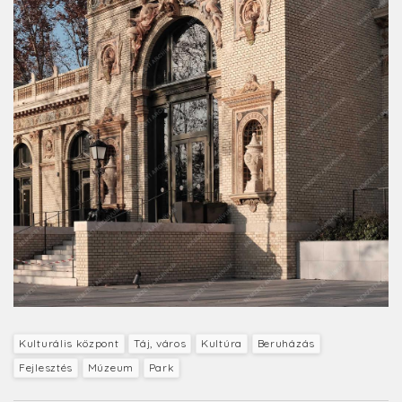
Kulturális központ
Táj, város
Kultúra
Beruházás
Fejlesztés
Múzeum
Park