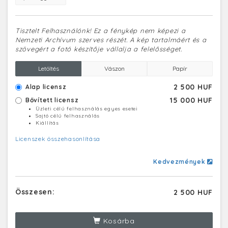
Tisztelt Felhasználónk! Ez a fénykép nem képezi a
Nemzeti Archívum szerves részét. A kép tartalmáért és a
szövegért a fotó készítője vállalja a felelősséget.
Letöltés
Vászon
Papír
2 500 HUF
Alap licensz
15 000 HUF
Bővített licensz
Üzleti célú felhasználás egyes esetei
Sajtó célú felhasználás
Kiállítás
Licenszek összehasonlítása
Kedvezmények
Összesen:
2 500 HUF
Kosárba