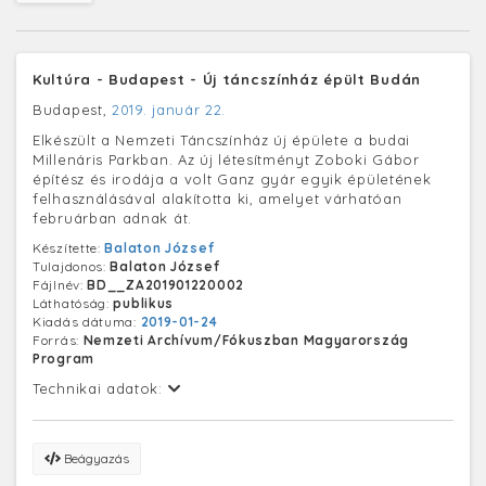
Kultúra - Budapest - Új táncszínház épült Budán
Budapest,
2019. január 22.
Elkészült a Nemzeti Táncszínház új épülete a budai
Millenáris Parkban. Az új létesítményt Zoboki Gábor
építész és irodája a volt Ganz gyár egyik épületének
felhasználásával alakította ki, amelyet várhatóan
februárban adnak át.
Készítette:
Balaton József
Tulajdonos:
Balaton József
Fájlnév:
BD__ZA201901220002
Láthatóság:
publikus
Kiadás dátuma:
2019-01-24
Forrás:
Nemzeti Archívum/Fókuszban Magyarország
Program
Technikai adatok:
Beágyazás