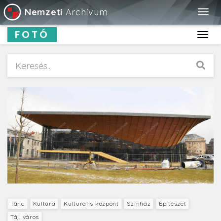
Nemzeti
Archívum
Togg
navig
FOTÓ
Toggl
navig
Tánc
Kultúra
Kulturális központ
Színház
Építészet
Táj, város