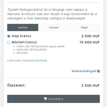
Tisztelt Felhasználónk! Ez a fénykép nem képezi a
Nemzeti Archívum szerves részét. A kép tartalmáért és a
szövegért a fotó készítője vállalja a felelősséget.
Letöltés
Vászon
Papír
2 500 HUF
Alap licensz
15 000 HUF
Bővített licensz
Üzleti célú felhasználás egyes esetei
Sajtó célú felhasználás
Kiállítás
Licenszek összehasonlítása
Kedvezmények
Összesen:
2 500 HUF
Kosárba