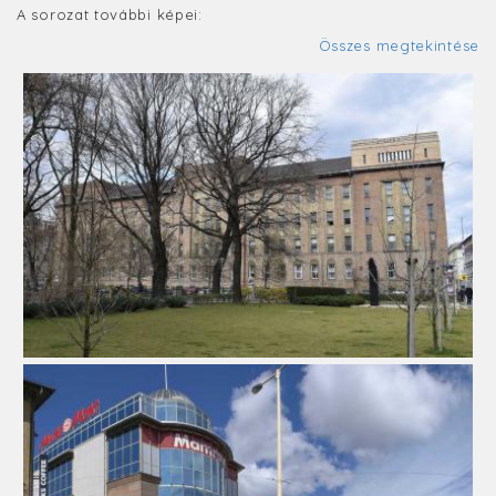
A sorozat további képei:
Összes megtekintése