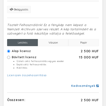
Beágyazás
Tisztelt Felhasználónk! Ez a fénykép nem képezi a
Nemzeti Archívum szerves részét. A kép tartalmáért és a
szövegért a fotó készítője vállalja a felelősséget.
Letöltés
Vászon
Papír
2 500 HUF
Alap licensz
15 000 HUF
Bővített licensz
Üzleti célú felhasználás egyes esetei
Sajtó célú felhasználás
Kiállítás
Licenszek összehasonlítása
Kedvezmények
Összesen:
2 500 HUF