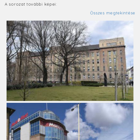
A sorozat további képei:
Összes megtekintése