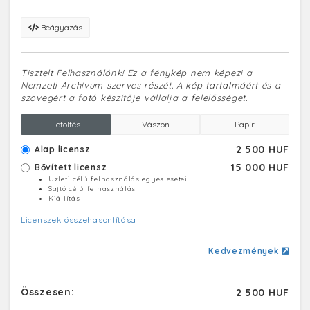
Beágyazás
Tisztelt Felhasználónk! Ez a fénykép nem képezi a
Nemzeti Archívum szerves részét. A kép tartalmáért és a
szövegért a fotó készítője vállalja a felelősséget.
Letöltés
Vászon
Papír
2 500 HUF
Alap licensz
15 000 HUF
Bővített licensz
Üzleti célú felhasználás egyes esetei
Sajtó célú felhasználás
Kiállítás
Licenszek összehasonlítása
Kedvezmények
Összesen:
2 500 HUF