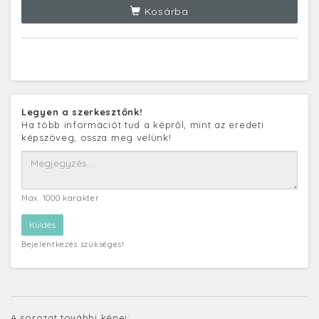
Kosárba
Legyen a szerkesztőnk!
Ha több információt tud a képről, mint az eredeti
képszöveg, ossza meg velünk!
Max. 1000 karakter
Bejelentkezés szükséges!
A sorozat további képei: