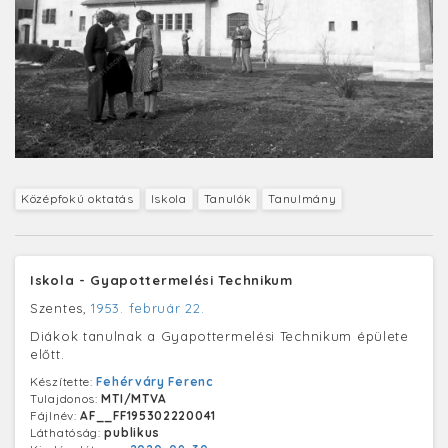
Középfokú oktatás
Iskola
Tanulók
Tanulmány
Iskola - Gyapottermelési Technikum
Szentes,
1953. február 22.
Diákok tanulnak a Gyapottermelési Technikum épülete
előtt.
Készítette:
Fehérváry Ferenc
Tulajdonos:
MTI/MTVA
Fájlnév:
AF__FF195302220041
Láthatóság:
publikus