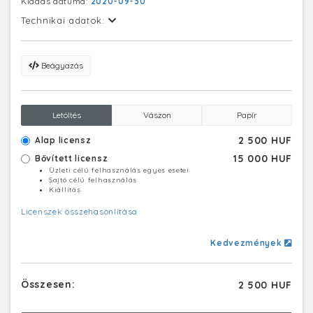
Kiadás dátuma:
2020-09-30
Technikai adatok:
Beágyazás
Letöltés
Vászon
Papír
2 500 HUF
Alap licensz
15 000 HUF
Bővített licensz
Üzleti célú felhasználás egyes esetei
Sajtó célú felhasználás
Kiállítás
Licenszek összehasonlítása
Kedvezmények
Összesen:
2 500 HUF