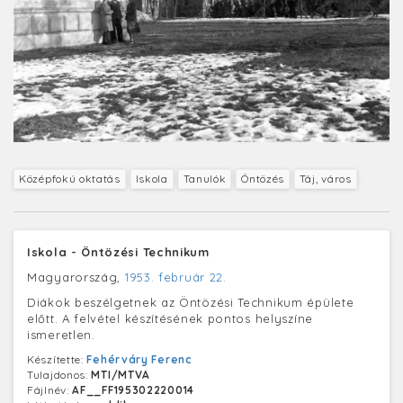
Középfokú oktatás
Iskola
Tanulók
Öntözés
Táj, város
Iskola - Öntözési Technikum
Magyarország,
1953. február 22.
Diákok beszélgetnek az Öntözési Technikum épülete
előtt. A felvétel készítésének pontos helyszíne
ismeretlen.
Készítette:
Fehérváry Ferenc
Tulajdonos:
MTI/MTVA
Fájlnév:
AF__FF195302220014