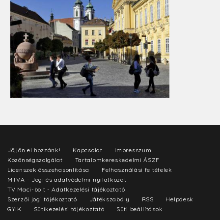
Jöjjön el hozzánk!
Kapcsolat
Impresszum
Közönségszolgálat
Tartalomkereskedelmi ÁSZF
Licenszek összehasonlítása
Felhasználási feltételek
MTVA - Jogi és adatvédelmi nyilatkozat
TV Maci-bolt - Adatkezelési tájékoztató
Szerzői jogi tájékoztató
Játékszabály
RSS
Helpdesk
GYIK
Sütikezelési tájékoztató
Süti beállítások