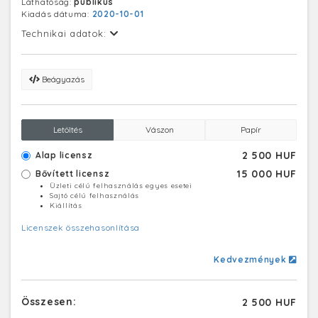
Láthatóság:
publikus
Kiadás dátuma:
2020-10-01
Technikai adatok:
Beágyazás
Letöltés
Vászon
Papír
2 500 HUF
Alap licensz
15 000 HUF
Bővített licensz
Üzleti célú felhasználás egyes esetei
Sajtó célú felhasználás
Kiállítás
Licenszek összehasonlítása
Kedvezmények
Összesen:
2 500 HUF