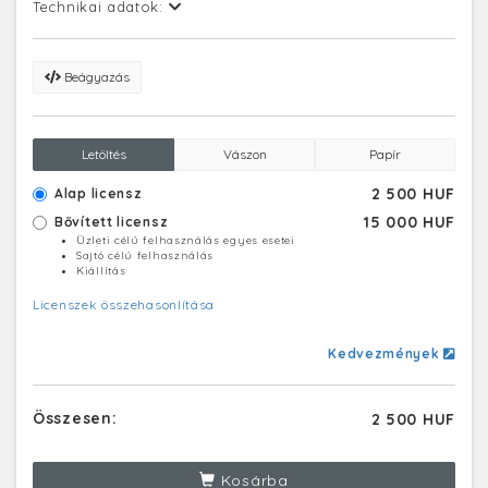
Technikai adatok:
Beágyazás
Letöltés
Vászon
Papír
2 500 HUF
Alap licensz
15 000 HUF
Bővített licensz
Üzleti célú felhasználás egyes esetei
Sajtó célú felhasználás
Kiállítás
Licenszek összehasonlítása
Kedvezmények
Összesen:
2 500 HUF
Kosárba