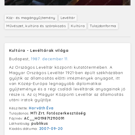
Köz- és magángyűjtemény
Levéltár
Művészet, kultúra és szórakozás
Kultúra
Tulajdonforma
Kultúra - Levéltárak világa
Budapest,
1987. december 11.
Az Országos Levéltár központi kutatótermében. A
Magyar Országos Levéltár 1921-ben épült székházában
gyűjtik az államosítás előtti intézmények anyagait, itt
van Közép-Európa legnagyobb diplomatikai
gyűjteménye és a régi családi levéltárak anyagainak jó
része is. Az új Magyar Központi Levéltár az államosítás
utáni iratok gyűjtője.
Készítette:
Horváth Éva
Tulajdonos:
MTI Zrt. Fotószerkesztőség
Fájlnév:
AC__HO198712110091
Láthatóság:
publikus
Kiadás dátuma:
2007-09-20