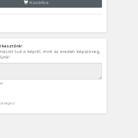
Kosárba
rkesztőnk!
mációt tud a képről, mint az eredeti képszöveg,
lünk!
ter
zükséges!