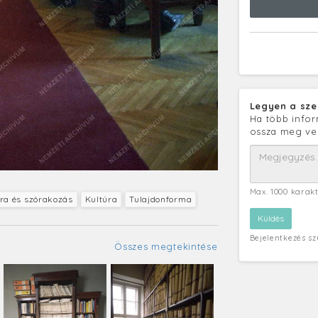
Legyen a sze
Ha több infor
ossza meg ve
Max. 1000 karak
úra és szórakozás
Kultúra
Tulajdonforma
Bejelentkezés s
Összes megtekintése