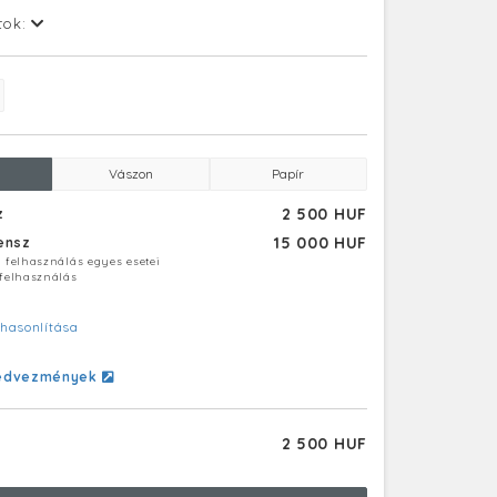
tok:
Vászon
Papír
2 500 HUF
z
15 000 HUF
censz
ú felhasználás egyes esetei
 felhasználás
hasonlítása
edvezmények
2 500 HUF