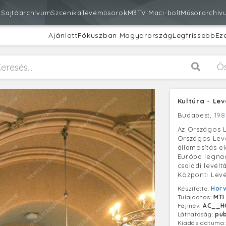
m
Sajtóarchívum
Szcenika
Tévéműsorok
M3
TV Maci-bolt
Műsorarchív
Ajánlott
Fókuszban Magyarország
Legfrissebb
Ez
Ö
Kultúra - Lev
Budapest,
198
Az Országos L
Országos Levé
államosítás e
Európa legna
családi levél
Központi Levél
Készítette:
Horv
Tulajdonos:
MTI
Fájlnév:
AC__HO
Láthatóság:
pub
Kiadás dátuma