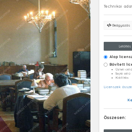
Technikai ada
Beágyazás
Letöltés
Alap licens
Bővített li
Üzleti cél
Sajtó célú
Kiállítás
Licenszek össze
K
Összesen: