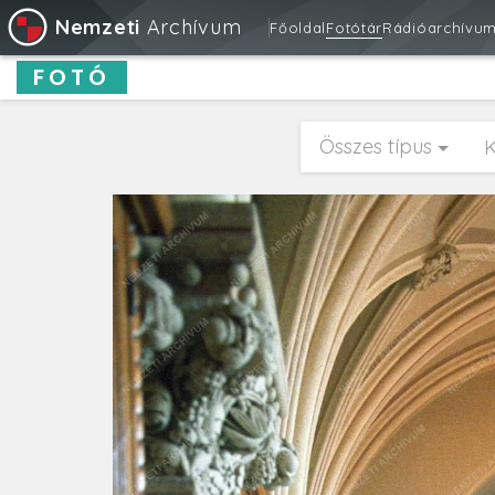
Nemzeti
Archívum
Főoldal
Fotótár
Rádióarchívu
FOTÓ
Összes típus