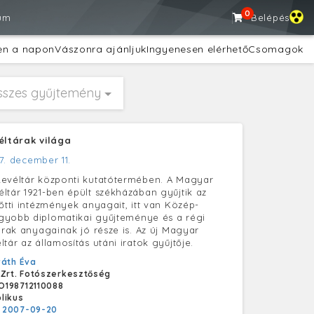
0
um
Belépés
en a napon
Vászonra ajánljuk
Ingyenesen elérhető
Csomagok
sszes gyűjtemény
éltárak világa
7. december 11.
evéltár központi kutatótermében. A Magyar
ltár 1921-ben épült székházában gyűjtik az
lőtti intézmények anyagait, itt van Közép-
gyobb diplomatikai gyűjteménye és a régi
tárak anyagainak jó része is. Az új Magyar
tár az államosítás utáni iratok gyűjtője.
áth Éva
 Zrt. Fotószerkesztőség
198712110088
likus
:
2007-09-20