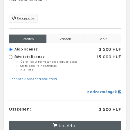
Beágyazás
Letöltés
Vászon
Papír
2 500 HUF
Alap licensz
15 000 HUF
Bővített licensz
Üzleti célú felhasználás egyes esetei
Sajtó célú felhasználás
Kiállítás
Licenszek összehasonlítása
Kedvezmények
Összesen:
2 500 HUF
Kosárba