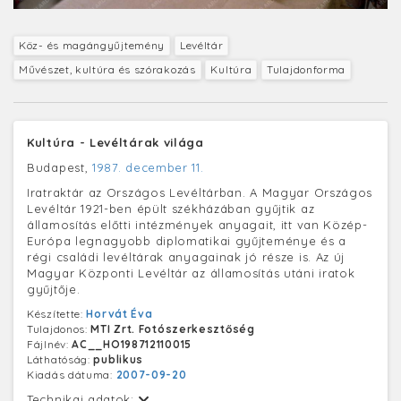
Köz- és magángyűjtemény
Levéltár
Művészet, kultúra és szórakozás
Kultúra
Tulajdonforma
Kultúra - Levéltárak világa
Budapest,
1987. december 11.
Iratraktár az Országos Levéltárban. A Magyar Országos
Levéltár 1921-ben épült székházában gyűjtik az
államosítás előtti intézmények anyagait, itt van Közép-
Európa legnagyobb diplomatikai gyűjteménye és a
régi családi levéltárak anyagainak jó része is. Az új
Magyar Központi Levéltár az államosítás utáni iratok
gyűjtője.
Készítette:
Horvát Éva
Tulajdonos:
MTI Zrt. Fotószerkesztőség
Fájlnév:
AC__HO198712110015
Láthatóság:
publikus
Kiadás dátuma:
2007-09-20
Technikai adatok: