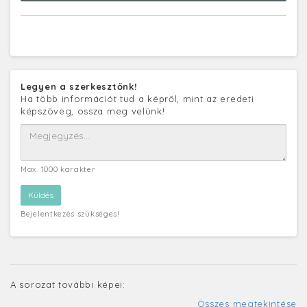
Legyen a szerkesztőnk!
Ha több információt tud a képről, mint az eredeti
képszöveg, ossza meg velünk!
Max. 1000 karakter
Bejelentkezés szükséges!
A sorozat további képei:
Összes megtekintése