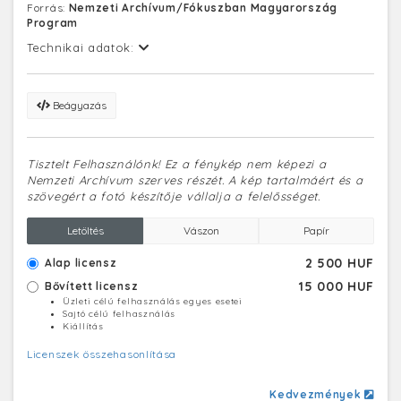
Forrás:
Nemzeti Archívum/Fókuszban Magyarország
Program
Technikai adatok:
Beágyazás
Tisztelt Felhasználónk! Ez a fénykép nem képezi a
Nemzeti Archívum szerves részét. A kép tartalmáért és a
szövegért a fotó készítője vállalja a felelősséget.
Letöltés
Vászon
Papír
2 500 HUF
Alap licensz
15 000 HUF
Bővített licensz
Üzleti célú felhasználás egyes esetei
Sajtó célú felhasználás
Kiállítás
Licenszek összehasonlítása
Kedvezmények