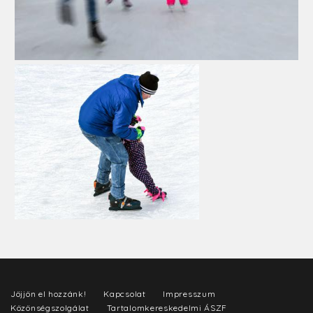
Jöjjön el hozzánk!
Kapcsolat
Impresszum
Közönségszolgálat
Tartalomkereskedelmi ÁSZF