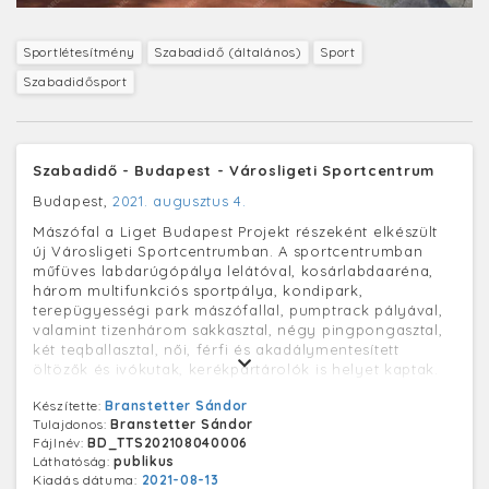
Sportlétesítmény
Szabadidő (általános)
Sport
Szabadidősport
Szabadidő - Budapest - Városligeti Sportcentrum
Budapest,
2021. augusztus 4.
Mászófal a Liget Budapest Projekt részeként elkészült
új Városligeti Sportcentrumban. A sportcentrumban
műfüves labdarúgópálya lelátóval, kosárlabdaaréna,
három multifunkciós sportpálya, kondipark,
terepügyességi park mászófallal, pumptrack pályával,
valamint tizenhárom sakkasztal, négy pingpongasztal,
két teqballasztal, női, férfi és akadálymentesített
öltözők és ivókutak, kerékpártárolók is helyet kaptak.
Készítette:
Branstetter Sándor
Tulajdonos:
Branstetter Sándor
Fájlnév:
BD_TTS202108040006
Láthatóság:
publikus
Kiadás dátuma:
2021-08-13