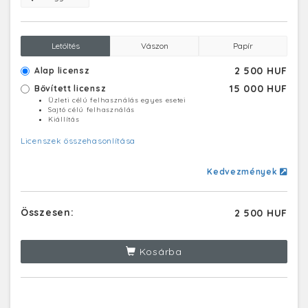
Letöltés
Vászon
Papír
2 500 HUF
Alap licensz
15 000 HUF
Bővített licensz
Üzleti célú felhasználás egyes esetei
Sajtó célú felhasználás
Kiállítás
Licenszek összehasonlítása
Kedvezmények
Összesen:
2 500 HUF
Kosárba