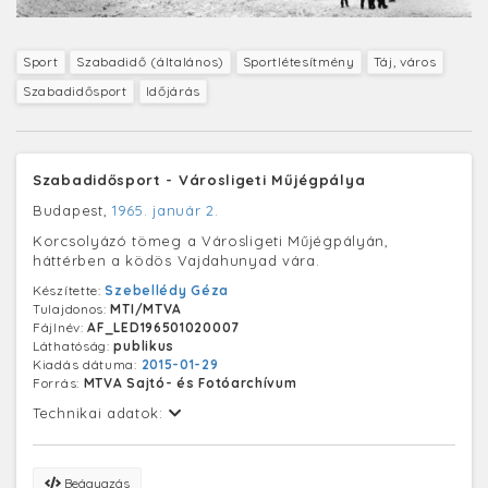
Sport
Szabadidő (általános)
Sportlétesítmény
Táj, város
Szabadidősport
Időjárás
Szabadidősport - Városligeti Műjégpálya
Budapest,
1965. január 2.
Korcsolyázó tömeg a Városligeti Műjégpályán,
háttérben a ködös Vajdahunyad vára.
Készítette:
Szebellédy Géza
Tulajdonos:
MTI/MTVA
Fájlnév:
AF_LED196501020007
Láthatóság:
publikus
Kiadás dátuma:
2015-01-29
Forrás:
MTVA Sajtó- és Fotóarchívum
Technikai adatok:
Beágyazás