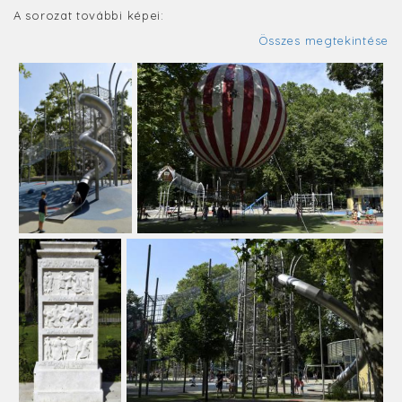
A sorozat további képei:
Összes megtekintése