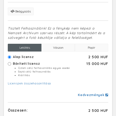
Beágyazás
Tisztelt Felhasználónk! Ez a fénykép nem képezi a
Nemzeti Archívum szerves részét. A kép tartalmáért és a
szövegért a fotó készítője vállalja a felelősséget.
Letöltés
Vászon
Papír
2 500 HUF
Alap licensz
15 000 HUF
Bővített licensz
Üzleti célú felhasználás egyes esetei
Sajtó célú felhasználás
Kiállítás
Licenszek összehasonlítása
Kedvezmények
Összesen:
2 500 HUF