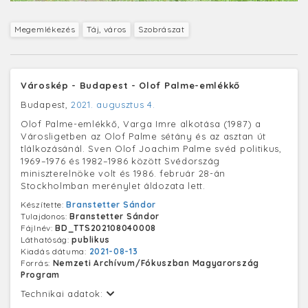
Megemlékezés
Táj, város
Szobrászat
Városkép - Budapest - Olof Palme-emlékkő
Budapest,
2021. augusztus 4.
Olof Palme-emlékkő, Varga Imre alkotása (1987) a
Városligetben az Olof Palme sétány és az asztan út
tlálkozásánál. Sven Olof Joachim Palme svéd politikus,
1969–1976 és 1982–1986 között Svédország
miniszterelnöke volt és 1986. február 28-án
Stockholmban merénylet áldozata lett.
Készítette:
Branstetter Sándor
Tulajdonos:
Branstetter Sándor
Fájlnév:
BD_TTS202108040008
Láthatóság:
publikus
Kiadás dátuma:
2021-08-13
Forrás:
Nemzeti Archívum/Fókuszban Magyarország
Program
Technikai adatok: