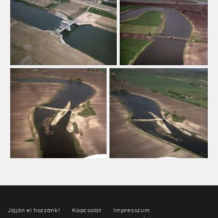
Jöjjön el hozzánk!
Kapcsolat
Impresszum