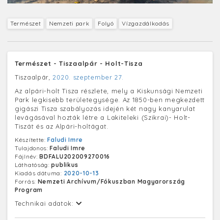
Természet
Nemzeti park
Folyó
Vízgazdálkodás
Természet - Tiszaalpár - Holt-Tisza
Tiszaalpár,
2020. szeptember 27.
Az alpári-holt Tisza részlete, mely a Kiskunsági Nemzeti
Park legkisebb területegysége. Az 1850-ben megkezdett
gigászi Tisza szabályozás idején két nagy kanyarulat
levágásával hozták létre a Lakiteleki (Szikrai)- Holt-
Tiszát és az Alpári-holtágat.
Készítette:
Faludi Imre
Tulajdonos:
Faludi Imre
Fájlnév:
BDFALU202009270016
Láthatóság:
publikus
Kiadás dátuma:
2020-10-13
Forrás:
Nemzeti Archívum/Fókuszban Magyarország
Program
Technikai adatok: