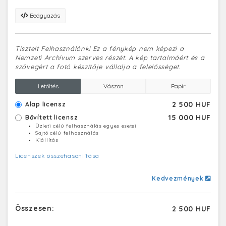
Beágyazás
Tisztelt Felhasználónk! Ez a fénykép nem képezi a
Nemzeti Archívum szerves részét. A kép tartalmáért és a
szövegért a fotó készítője vállalja a felelősséget.
Letöltés
Vászon
Papír
2 500 HUF
Alap licensz
15 000 HUF
Bővített licensz
Üzleti célú felhasználás egyes esetei
Sajtó célú felhasználás
Kiállítás
Licenszek összehasonlítása
Kedvezmények
Összesen:
2 500 HUF