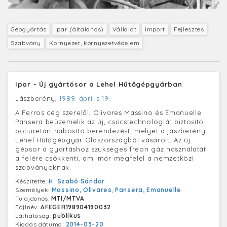
Gépgyártás
Ipar (általános)
Vállalat
Import
Fejlesztés
Szabvány
Környezet, környezetvédelem
Ipar - Új gyártósor a Lehel Hűtőgépgyárban
Jászberény,
1989. április 19.
A Ferros cég szerelői, Olivares Massino és Emanuelle
Pansera beüzemelik az új, csúcstechnológiát biztosító
poliuretán-habosító berendezést, melyet a jászberényi
Lehel Hűtőgépgyár Olaszországból vásárolt. Az új
gépsor a gyártáshoz szükséges freon gáz használatát
a felére csökkenti, ami már megfelel a nemzetközi
szabványoknak.
Készítette:
H. Szabó Sándor
Személyek:
Massino, Olivares
,
Pansera, Emanuelle
Tulajdonos:
MTI/MTVA
Fájlnév:
AFEGER198904190032
Láthatóság:
publikus
Kiadás dátuma:
2014-03-20