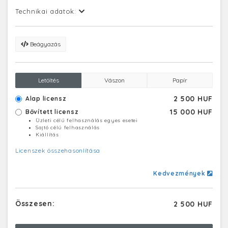
Technikai adatok:
Beágyazás
Letöltés
Vászon
Papír
2 500 HUF
Alap licensz
15 000 HUF
Bővített licensz
Üzleti célú felhasználás egyes esetei
Sajtó célú felhasználás
Kiállítás
Licenszek összehasonlítása
Kedvezmények
Összesen:
2 500 HUF