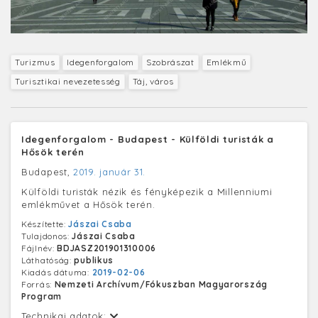
Turizmus
Idegenforgalom
Szobrászat
Emlékmű
Turisztikai nevezetesség
Táj, város
Idegenforgalom - Budapest - Külföldi turisták a
Hősök terén
Budapest,
2019. január 31.
Külföldi turisták nézik és fényképezik a Millenniumi
emlékművet a Hősök terén.
Készítette:
Jászai Csaba
Tulajdonos:
Jászai Csaba
Fájlnév:
BDJASZ201901310006
Láthatóság:
publikus
Kiadás dátuma:
2019-02-06
Forrás:
Nemzeti Archívum/Fókuszban Magyarország
Program
Technikai adatok: