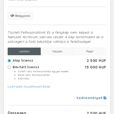
Beágyazás
Tisztelt Felhasználónk! Ez a fénykép nem képezi a
Nemzeti Archívum szerves részét. A kép tartalmáért és a
szövegért a fotó készítője vállalja a felelősséget.
Letöltés
Vászon
Papír
2 500 HUF
Alap licensz
15 000 HUF
Bővített licensz
Üzleti célú felhasználás egyes esetei
Sajtó célú felhasználás
Kiállítás
Licenszek összehasonlítása
Kedvezmények
Összesen:
2 500 HUF