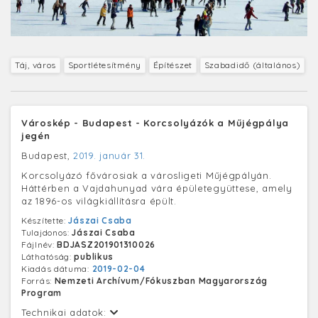
Táj, város
Sportlétesítmény
Építészet
Szabadidő (általános)
Városkép - Budapest - Korcsolyázók a Műjégpálya
jegén
Budapest,
2019. január 31.
Korcsolyázó fővárosiak a városligeti Műjégpályán.
Háttérben a Vajdahunyad vára épületegyüttese, amely
az 1896-os világkiállításra épült.
Készítette:
Jászai Csaba
Tulajdonos:
Jászai Csaba
Fájlnév:
BDJASZ201901310026
Láthatóság:
publikus
Kiadás dátuma:
2019-02-04
Forrás:
Nemzeti Archívum/Fókuszban Magyarország
Program
Technikai adatok: