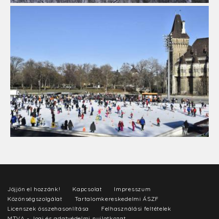
Jöjjön el hozzánk!
Kapcsolat
Impresszum
Közönségszolgálat
Tartalomkereskedelmi ÁSZF
Licenszek összehasonlítása
Felhasználási feltételek
MTVA - Jogi és adatvédelmi nyilatkozat