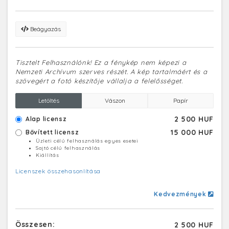
Beágyazás
Tisztelt Felhasználónk! Ez a fénykép nem képezi a
Nemzeti Archívum szerves részét. A kép tartalmáért és a
szövegért a fotó készítője vállalja a felelősséget.
Letöltés
Vászon
Papír
2 500 HUF
Alap licensz
15 000 HUF
Bővített licensz
Üzleti célú felhasználás egyes esetei
Sajtó célú felhasználás
Kiállítás
Licenszek összehasonlítása
Kedvezmények
Összesen:
2 500 HUF