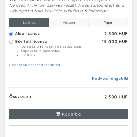
Nemzeti Archívum szerves részét. A kép tartalmáért és a
szövegért a fotó készítője vállalja a felelősséget.
Letöltés
Vászon
Papír
2 500 HUF
Alap licensz
15 000 HUF
Bővített licensz
Üzleti célú felhasználás egyes esetei
Sajtó célú felhasználás
Kiállítás
Licenszek összehasonlítása
Kedvezmények
Összesen:
2 500 HUF
Kosárba