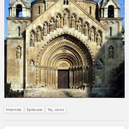
Műemlék
Építészet
Táj, város