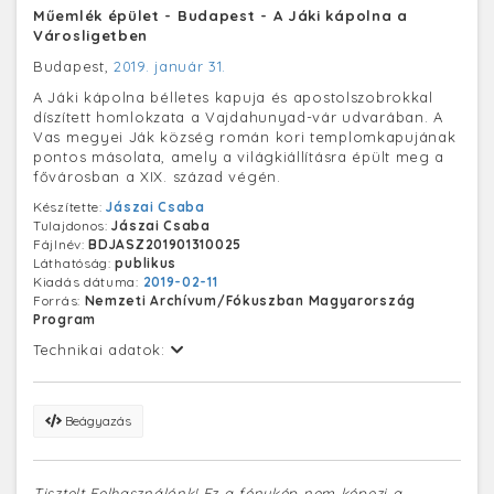
Műemlék épület - Budapest - A Jáki kápolna a
Városligetben
Budapest,
2019. január 31.
A Jáki kápolna bélletes kapuja és apostolszobrokkal
díszített homlokzata a Vajdahunyad-vár udvarában. A
Vas megyei Ják község román kori templomkapujának
pontos másolata, amely a világkiállításra épült meg a
fővárosban a XIX. század végén.
Készítette:
Jászai Csaba
Tulajdonos:
Jászai Csaba
Fájlnév:
BDJASZ201901310025
Láthatóság:
publikus
Kiadás dátuma:
2019-02-11
Forrás:
Nemzeti Archívum/Fókuszban Magyarország
Program
Technikai adatok:
Beágyazás
Tisztelt Felhasználónk! Ez a fénykép nem képezi a