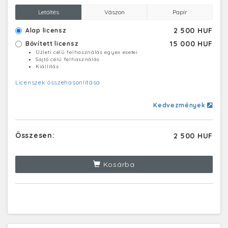
Letöltés
Vászon
Papír
2 500 HUF
Alap licensz
15 000 HUF
Bővített licensz
Üzleti célú felhasználás egyes esetei
Sajtó célú felhasználás
Kiállítás
Licenszek összehasonlítása
Kedvezmények
Összesen:
2 500 HUF
Kosárba