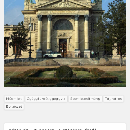
Műemlék
Gyógyfürdő, gyógyvíz
Sportlétesítmény
Táj, város
Építészet
Városkép - Budapest - A Széchenyi fürdő