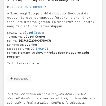
Budapest,
2019. január 31.
A Széchenyi Gyógyfürdő és Uszoda, Budapest és
egyben Európa legnagyobb fürdőkomplexumának
főépülete a Városligetben. Építését 1909-ben kezdték
meg Czigler Győző tervei alapján.
Készítette:
Jászai Csaba
Tulajdonos:
Jászai Csaba
Fájlnév:
BDJASZ201901310036
Láthatóság:
publikus
Kiadás dátuma:
2019-02-08
Forrás:
Nemzeti Archívum/Fókuszban Magyarország
Program
Technikai adatok:
Beágyazás
Tisztelt Felhasználónk! Ez a fénykép nem képezi a
Nemzeti Archívum szerves részét. A kép tartalmáért és a
szövegért a fotó készítője vállalja a felelősséget.