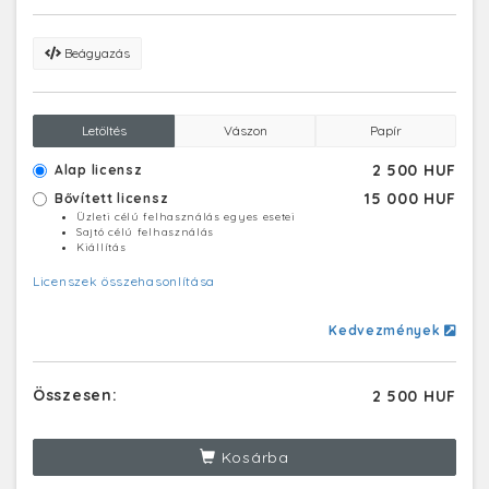
Beágyazás
Letöltés
Vászon
Papír
2 500 HUF
Alap licensz
15 000 HUF
Bővített licensz
Üzleti célú felhasználás egyes esetei
Sajtó célú felhasználás
Kiállítás
Licenszek összehasonlítása
Kedvezmények
Összesen:
2 500 HUF
Kosárba