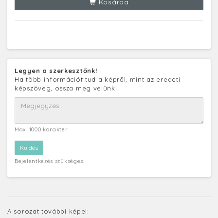
Kosárba
Legyen a szerkesztőnk!
Ha több információt tud a képről, mint az eredeti
képszöveg, ossza meg velünk!
Max. 1000 karakter
Bejelentkezés szükséges!
A sorozat további képei: