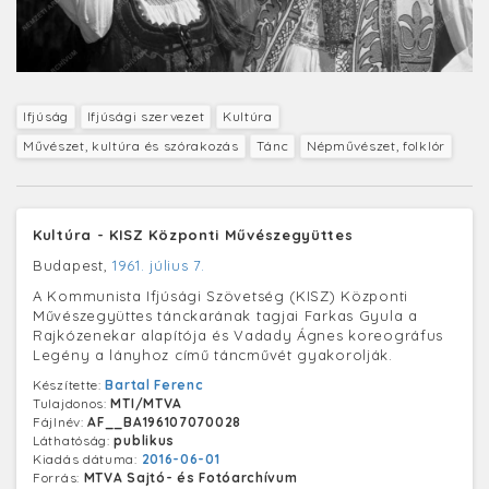
Ifjúság
Ifjúsági szervezet
Kultúra
Művészet, kultúra és szórakozás
Tánc
Népművészet, folklór
Kultúra - KISZ Központi Művészegyüttes
Budapest,
1961. július 7.
A Kommunista Ifjúsági Szövetség (KISZ) Központi
Művészegyüttes tánckarának tagjai Farkas Gyula a
Rajkózenekar alapítója és Vadady Ágnes koreográfus
Legény a lányhoz című táncművét gyakorolják.
Készítette:
Bartal Ferenc
Tulajdonos:
MTI/MTVA
Fájlnév:
AF__BA196107070028
Láthatóság:
publikus
Kiadás dátuma:
2016-06-01
Forrás:
MTVA Sajtó- és Fotóarchívum