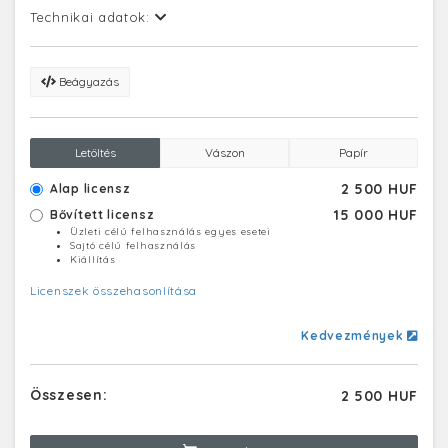
Technikai adatok:
Beágyazás
Letöltés
Vászon
Papír
2 500 HUF
Alap licensz
15 000 HUF
Bővített licensz
Üzleti célú felhasználás egyes esetei
Sajtó célú felhasználás
Kiállítás
Licenszek összehasonlítása
Kedvezmények
Összesen:
2 500 HUF