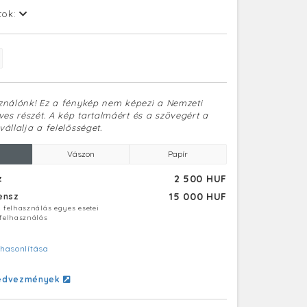
tok:
sználónk! Ez a fénykép nem képezi a Nemzeti
es részét. A kép tartalmáért és a szövegért a
vállalja a felelősséget.
Vászon
Papír
2 500 HUF
z
15 000 HUF
censz
ú felhasználás egyes esetei
 felhasználás
hasonlítása
edvezmények