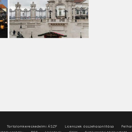
Tartalomkereskedelmi ÁSZF
Licenszek összehasonlítása
Felhas