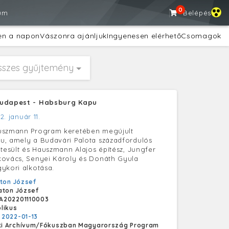
0
um
Belépés
en a napon
Vászonra ajánljuk
Ingyenesen elérhető
Csomagok
sszes gyűjtemény
Budapest - Habsburg Kapu
2. január 11.
uszmann Program keretében megújult
u, amely a Budavári Palota századfordulós
étesült és Hauszmann Alajos építész, Jungfer
kovács, Senyei Károly és Donáth Gyula
ykori alkotása.
ton József
aton József
A202201110003
likus
:
2022-01-13
i Archívum/Fókuszban Magyarország Program