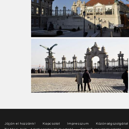
Jöjjön el hozzánk!
Kapcsolat
Impresszum
Közönségszolgálat