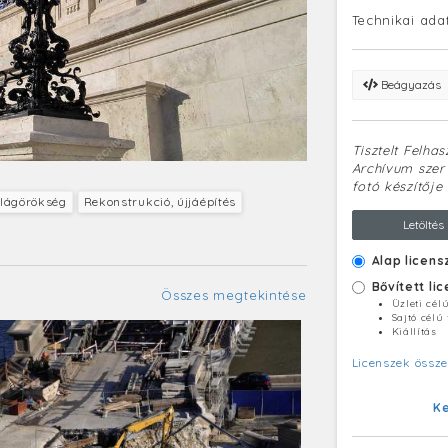
Technikai ada
Beágyazás
Tisztelt Felha
Archívum szerv
fotó készítője 
ilágörökség
Rekonstrukció, újjáépítés
Letöltés
Alap licens
Bővített li
Összes megtekintése
Üzleti cél
Sajtó célú
Kiállítás
Licenszek össze
K