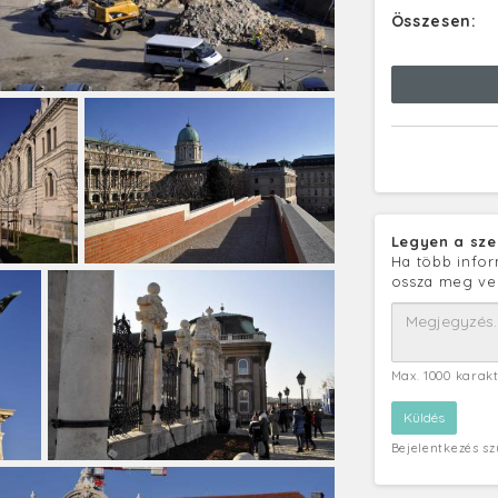
Összesen:
Legyen a sze
Ha több infor
ossza meg ve
Max. 1000 karak
Bejelentkezés s