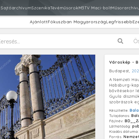
m
Sajtóarchívum
Szcenika
Tévéműsorok
M3
TV Maci-bolt
Műsorarchív
Ajánlott
Fókuszban Magyarország
Legfrissebb
Ez
Ö
Városkép - 
Budapest,
202
A Nemzeti Ha
Habsburg-kap
bővítésekor l
Gyula díszmű
szobrászok eg
Készítette:
Bala
Tulajdonos:
Bal
Fájlnév:
BD__Z
Láthatóság:
pub
Kiadás dátuma
Forrás:
Nemzet