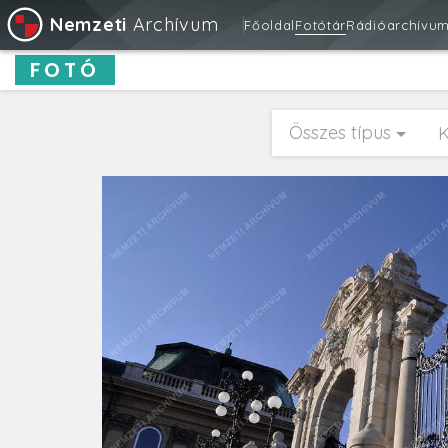
Nemzeti
Archívum
Főoldal
Fotótár
Rádióarchívu
FOTÓ
Összes típus