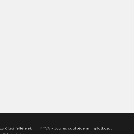
ználási feltételek
MTVA - Jogi és adatvédelmi nyilatkozat