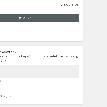
2 500 HUF
Kosárba
rkesztőnk!
mációt tud a képről, mint az eredeti képszöveg,
lünk!
ter
zükséges!