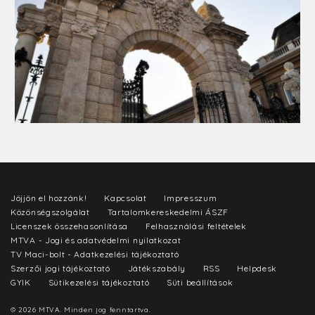
Jöjjön el hozzánk!
Kapcsolat
Impresszum
Közönségszolgálat
Tartalomkereskedelmi ÁSZF
Licenszek összehasonlítása
Felhasználási feltételek
MTVA - Jogi és adatvédelmi nyilatkozat
TV Maci-bolt - Adatkezelési tájékoztató
Szerzői jogi tájékoztató
Játékszabály
RSS
Helpdesk
GYIK
Sütikezelési tájékoztató
Süti beállítások
© 2026 MTVA. Minden jog fenntartva.