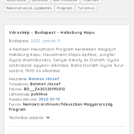
Rekonstrukció, újjáépítés
Program
Turizmus
Városkép - Budapest - Habsburg Kapu
Budapest,
2022. január 11.
A Nemzeti Hauszmann Program keretében megújult
Habsburg-kapu, Hauszmann Alajos építész, Jungfer
Gyula díszműkovács, Senyei Károly és Donáth Gyula
szobrászok egykori alkotása. Balra Donáth Gyula Turul-
szobra, 1905-ös alkotása.
Készítette:
Balaton József
Tulajdonos:
Balaton József
Fájlnév:
BD__ZA202201110012
Láthatóság:
publikus
Kiadás dátuma:
2022-01-13
Forrás:
Nemzeti Archívum/Fókuszban Magyarország
Program
Technikai adatok: