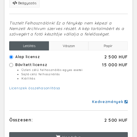
Beágyazás
Tisztelt Felhasználónk! Ez a fénykép nem képezi a
Nemzeti Archívum szerves részét. A kép tartalmáért és a
szövegért a fotó készítője vállalja a felelősséget.
Letöltés
Vászon
Papír
2 500 HUF
Alap licensz
15 000 HUF
Bővített licensz
Üzleti célú felhasználás egyes esetei
Sajtó célú felhasználás
Kiállítás
Licenszek összehasonlítása
Kedvezmények
Összesen:
2 500 HUF