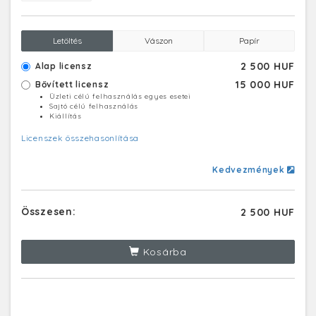
Letöltés
Vászon
Papír
2 500 HUF
Alap licensz
15 000 HUF
Bővített licensz
Üzleti célú felhasználás egyes esetei
Sajtó célú felhasználás
Kiállítás
Licenszek összehasonlítása
Kedvezmények
Összesen:
2 500 HUF
Kosárba