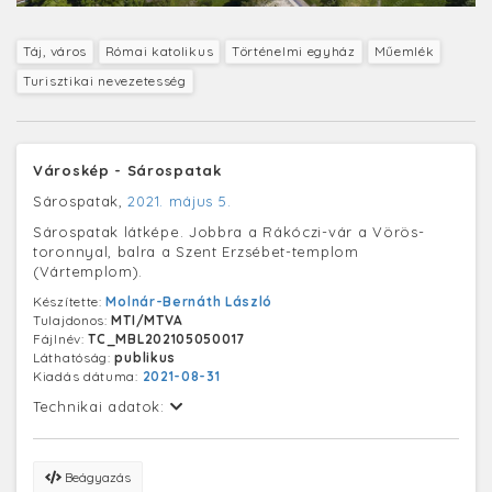
Táj, város
Római katolikus
Történelmi egyház
Műemlék
Turisztikai nevezetesség
Városkép - Sárospatak
Sárospatak,
2021. május 5.
Sárospatak látképe. Jobbra a Rákóczi-vár a Vörös-
toronnyal, balra a Szent Erzsébet-templom
(Vártemplom).
Készítette:
Molnár-Bernáth László
Tulajdonos:
MTI/MTVA
Fájlnév:
TC_MBL202105050017
Láthatóság:
publikus
Kiadás dátuma:
2021-08-31
Technikai adatok:
Beágyazás