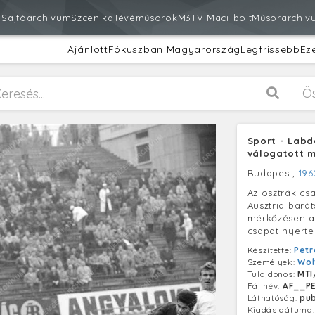
m
Sajtóarchívum
Szcenika
Tévéműsorok
M3
TV Maci-bolt
Műsorarchív
Ajánlott
Fókuszban Magyarország
Legfrissebb
Ez
Ö
Sport - Labd
válogatott 
Budapest,
196
Az osztrák cs
Ausztria bará
mérkőzésen a 
csapat nyerte
Készítette:
Petr
Személyek:
Wol
Tulajdonos:
MTI
Fájlnév:
AF__PE
Láthatóság:
pub
Kiadás dátuma