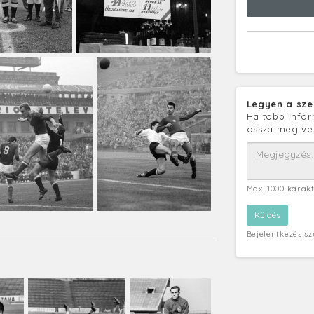
Legyen a sze
Ha több infor
ossza meg ve
Max. 1000 karak
Bejelentkezés s