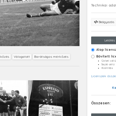
Technikai ada
Beágyazás
Letöltés
Alap licens
Bővített li
kőzés
Válogatott
Barátságos mérkőzés
Üzleti cél
Sajtó célú
Kiállítás
Licenszek össze
K
Összesen: