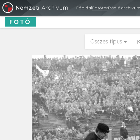
Nemzeti
Archívum
Főoldal
Fotótár
Rádióarchívu
FOTÓ
Összes típus