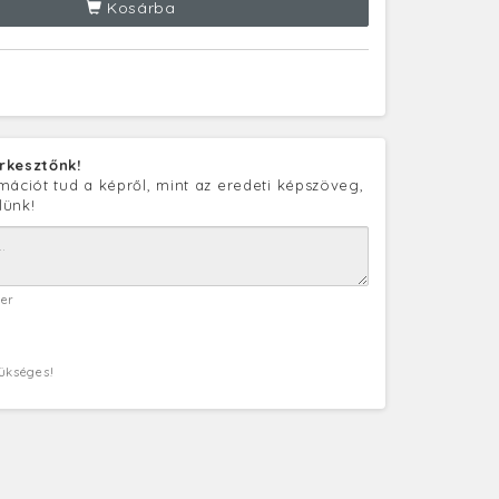
Kosárba
rkesztőnk!
mációt tud a képről, mint az eredeti képszöveg,
lünk!
ter
zükséges!