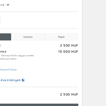
tok:
Vászon
Papír
2 500 HUF
z
15 000 HUF
censz
ú felhasználás egyes esetei
 felhasználás
hasonlítása
edvezmények
2 500 HUF