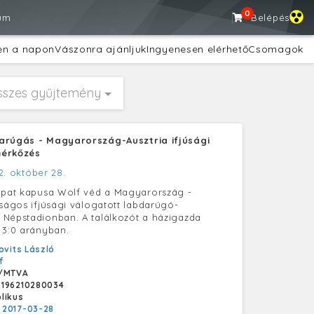
0
um
Belépés
en a napon
Vászonra ajánljuk
Ingyenesen elérhető
Csomagok
sszes gyűjtemény
arúgás - Magyarország-Ausztria ifjúsági
mérkőzés
2. október 28.
apat kapusa Wolf véd a Magyarország -
tságos ifjúsági válogatott labdarúgó-
Népstadionban. A találkozót a házigazda
 3:0 arányban.
ovits László
f
/MTVA
196210280034
likus
:
2017-03-28