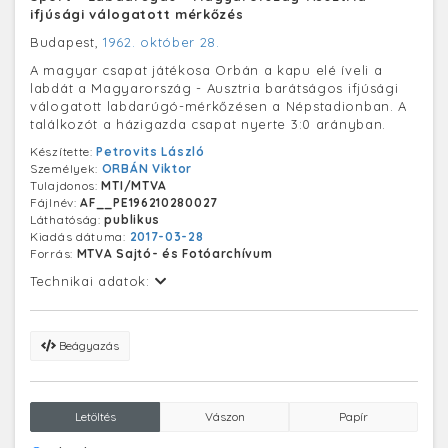
ifjúsági válogatott mérkőzés
Budapest,
1962. október 28.
A magyar csapat játékosa Orbán a kapu elé íveli a
labdát a Magyarország - Ausztria barátságos ifjúsági
válogatott labdarúgó-mérkőzésen a Népstadionban. A
találkozót a házigazda csapat nyerte 3:0 arányban.
Készítette:
Petrovits László
Személyek:
ORBÁN Viktor
Tulajdonos:
MTI/MTVA
Fájlnév:
AF__PE196210280027
Láthatóság:
publikus
Kiadás dátuma:
2017-03-28
Forrás:
MTVA Sajtó- és Fotóarchívum
Technikai adatok:
Beágyazás
Letöltés
Vászon
Papír