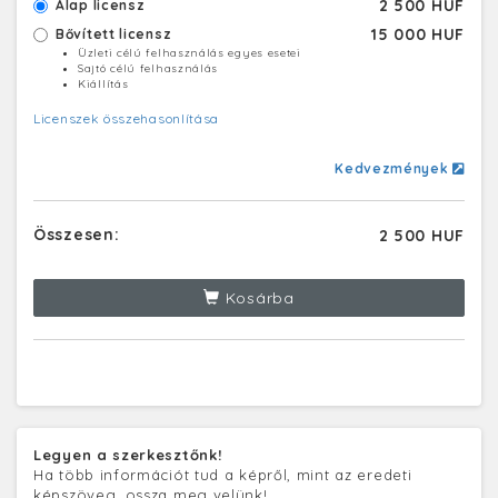
2 500 HUF
Alap licensz
15 000 HUF
Bővített licensz
Üzleti célú felhasználás egyes esetei
Sajtó célú felhasználás
Kiállítás
Licenszek összehasonlítása
Kedvezmények
Összesen:
2 500 HUF
Kosárba
Legyen a szerkesztőnk!
Ha több információt tud a képről, mint az eredeti
képszöveg, ossza meg velünk!