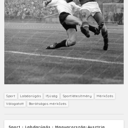
Sport
Labdarúgás
Ifjúság
Sportlétesítmény
Mérkőzés
Válogatott
Barátságos mérkőzés
Sport - Labdarúgás - Magyarország-Ausztria