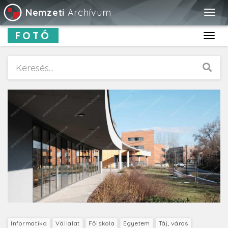
Nemzeti
Archívum
Togg
navig
FOTÓ
Toggl
navig
Informatika
Vállalat
Főiskola
Egyetem
Táj, város