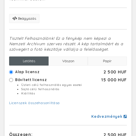
Beágyazás
Tisztelt Felhasználónk! Ez a fénykép nem képezi a
Nemzeti Archívum szerves részét. A kép tartalmáért és a
szövegért a fotó készítője vállalja a felelősséget.
Letöltés
Vászon
Papír
2 500 HUF
Alap licensz
15 000 HUF
Bővített licensz
Üzleti célú felhasználás egyes esetei
Sajtó célú felhasználás
Kiállítás
Licenszek összehasonlítása
Kedvezmények
Összesen:
2 500 HUF