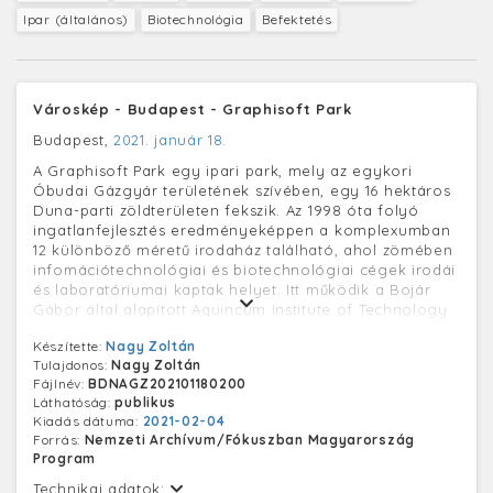
Ipar (általános)
Biotechnológia
Befektetés
Városkép - Budapest - Graphisoft Park
Budapest,
2021. január 18.
A Graphisoft Park egy ipari park, mely az egykori
Óbudai Gázgyár területének szívében, egy 16 hektáros
Duna-parti zöldterületen fekszik. Az 1998 óta folyó
ingatlanfejlesztés eredményeképpen a komplexumban
12 különböző méretű irodaház található, ahol zömében
infomációtechnológiai és biotechnológiai cégek irodái
és laboratóriumai kaptak helyet. Itt működik a Bojár
Gábor által alapított Aquincum Institute of Technology
magánegyetem, továbbá az International Business
Készítette:
Nagy Zoltán
School (IBS) is.
Tulajdonos:
Nagy Zoltán
Fájlnév:
BDNAGZ202101180200
Láthatóság:
publikus
Kiadás dátuma:
2021-02-04
Forrás:
Nemzeti Archívum/Fókuszban Magyarország
Program
Technikai adatok: