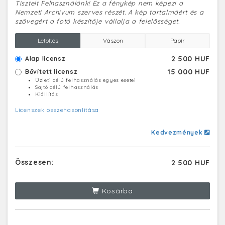
Tisztelt Felhasználónk! Ez a fénykép nem képezi a
Nemzeti Archívum szerves részét. A kép tartalmáért és a
szövegért a fotó készítője vállalja a felelősséget.
Letöltés
Vászon
Papír
2 500 HUF
Alap licensz
15 000 HUF
Bővített licensz
Üzleti célú felhasználás egyes esetei
Sajtó célú felhasználás
Kiállítás
Licenszek összehasonlítása
Kedvezmények
Összesen:
2 500 HUF
Kosárba