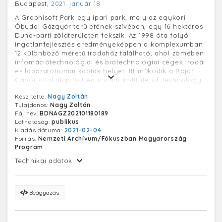
Budapest,
2021. január 18.
A Graphisoft Park egy ipari park, mely az egykori
Óbudai Gázgyár területének szívében, egy 16 hektáros
Duna-parti zöldterületen fekszik. Az 1998 óta folyó
ingatlanfejlesztés eredményeképpen a komplexumban
12 különböző méretű irodaház található, ahol zömében
infomációtechnológiai és biotechnológiai cégek irodái
és laboratóriumai kaptak helyet. Itt működik a Bojár
Gábor által alapított Aquincum Institute of Technology
magánegyetem, továbbá az International Business
Készítette:
Nagy Zoltán
School (IBS) is.
Tulajdonos:
Nagy Zoltán
Fájlnév:
BDNAGZ202101180189
Láthatóság:
publikus
Kiadás dátuma:
2021-02-04
Forrás:
Nemzeti Archívum/Fókuszban Magyarország
Program
Technikai adatok:
Beágyazás