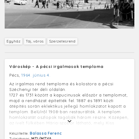
Egyház
Táj, város
Szerzetesrend
Városkép - A pécsi irgalmasok temploma
Pécs,
1964. június 4.
Az irgalmas rend temploma és kolostora a pécsi
Széchenyi tér déli oldalán.
1727 és 1731 között a kapucinusok először a templomot,
majd a rendházat építették fel. 1887 és 1891 közti
átépítés során eklektikus jellegű homlokzatot kapott a
templom. Belülről 1908-ban restaurálták. A templom
homlokzatát oszlopok tagolják három részre. Középen,
az ívelt fülkében Mária-szobor látható, mely Kiss
György alkotása.
Készítette:
Balassa Ferenc
Tulajdonos:
MTI/MTVA