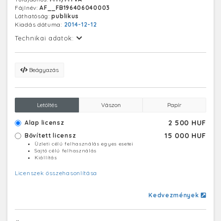
Fájlnév:
AF__FB196406040003
Láthatóság:
publikus
Kiadás dátuma:
2014-12-12
Technikai adatok:
Beágyazás
Letöltés
Vászon
Papír
2 500 HUF
Alap licensz
15 000 HUF
Bővített licensz
Üzleti célú felhasználás egyes esetei
Sajtó célú felhasználás
Kiállítás
Licenszek összehasonlítása
Kedvezmények