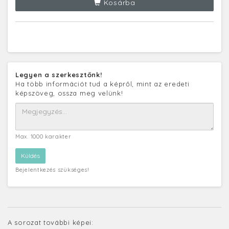
Kosárba
Legyen a szerkesztőnk!
Ha több információt tud a képről, mint az eredeti
képszöveg, ossza meg velünk!
Max. 1000 karakter
Bejelentkezés szükséges!
A sorozat további képei: