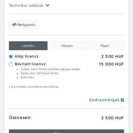
Technikai adatok:
Beágyazás
Letöltés
Vászon
Papír
2 500 HUF
Alap licensz
15 000 HUF
Bővített licensz
Üzleti célú felhasználás egyes esetei
Sajtó célú felhasználás
Kiállítás
Licenszek összehasonlítása
Kedvezmények
Összesen:
2 500 HUF