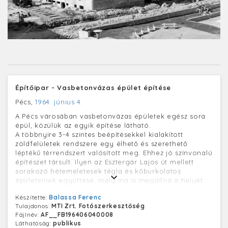
Építőipar - Vasbetonvázas épület építése
Pécs,
1964. június 4.
A Pécs városában vasbetonvázas épületek egész sora
épül, közülük az egyik építése látható.
A többnyire 3-4 szintes beépítésekkel kialakított
zöldfelületek rendszere egy élhető és szerethető
léptékű térrendszert valósított meg. Ehhez jó színvonalú
építészet társult. Ilyen az Esztergár Lajos út mellett
sorakozó hétemeletesek tégla és kőburkolatos
épületeinek együttese, mely ma is megállná a helyét
valamely mai európai lakásépítési program keretében.
Készítette:
Balassa Ferenc
Tulajdonos:
MTI Zrt. Fotószerkesztőség
Fájlnév:
AF__FB196406040008
Láthatóság:
publikus