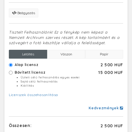
Beágyazás
Tisztelt Felhasználónk! Ez a fénykép nem képezi a
Nemzeti Archívum szerves részét. A kép tartalmáért és a
szövegért a fotó készítője vállalja a felelősséget.
Letöltés
Vászon
Papír
2 500 HUF
Alap licensz
15 000 HUF
Bővített licensz
Üzleti célú felhasználás egyes esetei
Sajtó célú felhasználás
Kiállítás
Licenszek összehasonlítása
Kedvezmények
Összesen:
2 500 HUF