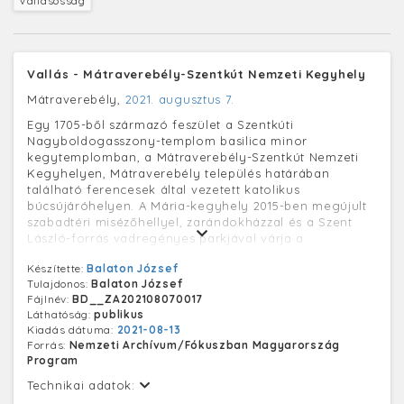
Vallásosság
Vallás - Mátraverebély-Szentkút Nemzeti Kegyhely
Mátraverebély,
2021. augusztus 7.
Egy 1705-ből származó feszület a Szentkúti
Nagyboldogasszony-templom basilica minor
kegytemplomban, a Mátraverebély-Szentkút Nemzeti
Kegyhelyen, Mátraverebély település határában
található ferencesek által vezetett katolikus
búcsújáróhelyen. A Mária-kegyhely 2015-ben megújult
szabadtéri misézőhellyel, zarándokházzal és a Szent
László-forrás vadregényes parkjával várja a
zarándokokat. A helyet számos csodákról szóló
Készítette:
Balaton József
legenda övezi. Egykoron a Szentkútra, Mária-
Tulajdonos:
Balaton József
kegyhelyre egyre növekvő számban érkező
Fájlnév:
BD__ZA202108070017
zarándokok miatt 1210-ben Verebélyen templomot
Láthatóság:
publikus
emeltek, s innen indult körmenet a szentkúti völgy
Kiadás dátuma:
2021-08-13
forrásához. 1258-ban a templom engedélyt kapott az
Forrás:
Nemzeti Archívum/Fókuszban Magyarország
apostoli Szentszéktől, hogy búcsújáró hely legyen.
Program
Évente mintegy 200 ezren látogatnak el a kegyhelyre.
Technikai adatok: