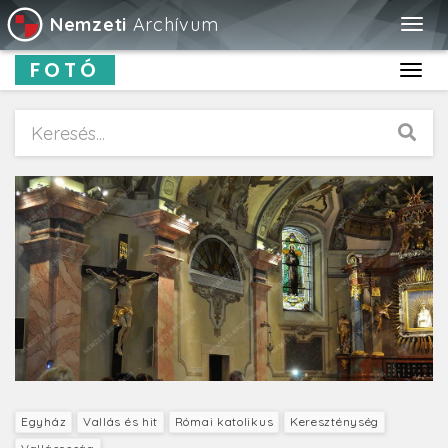
Nemzeti
Archívum
Togg
navig
FOTÓ
Toggl
navig
Egyház
Vallás és hit
Római katolikus
Kereszténység