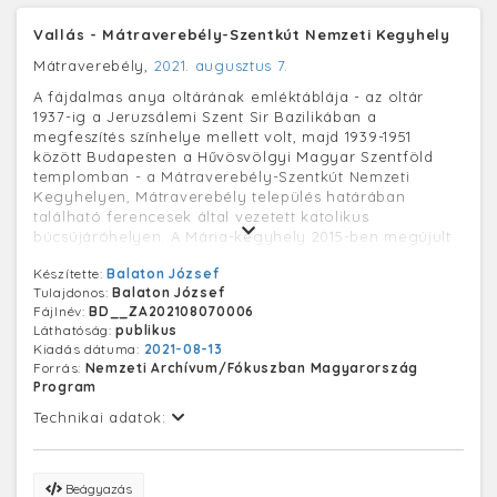
Vallás - Mátraverebély-Szentkút Nemzeti Kegyhely
Mátraverebély,
2021. augusztus 7.
A fájdalmas anya oltárának emléktáblája - az oltár
1937-ig a Jeruzsálemi Szent Sir Bazilikában a
megfeszítés színhelye mellett volt, majd 1939-1951
között Budapesten a Hűvösvölgyi Magyar Szentföld
templomban - a Mátraverebély-Szentkút Nemzeti
Kegyhelyen, Mátraverebély település határában
található ferencesek által vezetett katolikus
búcsújáróhelyen. A Mária-kegyhely 2015-ben megújult
szabadtéri misézőhellyel, zarándokházzal és a Szent
Készítette:
Balaton József
László-forrás vadregényes parkjával várja a
Tulajdonos:
Balaton József
zarándokokat. A helyet számos csodákról szóló
Fájlnév:
BD__ZA202108070006
legenda övezi. Egykoron a Szentkútra, Mária-
Láthatóság:
publikus
kegyhelyre egyre növekvő számban érkező
Kiadás dátuma:
2021-08-13
zarándokok miatt 1210-ben Verebélyen templomot
Forrás:
Nemzeti Archívum/Fókuszban Magyarország
emeltek, s innen indult körmenet a szentkúti völgy
Program
forrásához. 1258-ban a templom engedélyt kapott az
apostoli Szentszéktől, hogy búcsújáró hely legyen.
Technikai adatok:
Évente mintegy 200 ezren látogatnak el a kegyhelyre.
Beágyazás