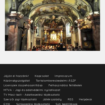
Jöjjön el hozzánk!
Kapcsolat
Impresszum
Közönségszolgálat
Tartalomkereskedelmi ÁSZF
Licenszek összehasonlítása
Felhasználási feltételek
MTVA - Jogi és adatvédelmi nyilatkozat
TV Maci-bolt - Adatkezelési tájékoztató
Szerzői jogi tájékoztató
Játékszabály
RSS
Helpdesk
GYIK
Sütikezelési tájékoztató
Süti beállítások