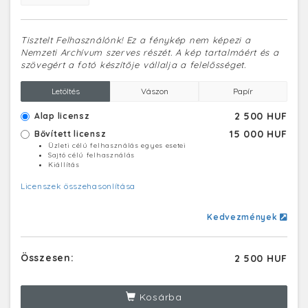
Tisztelt Felhasználónk! Ez a fénykép nem képezi a
Nemzeti Archívum szerves részét. A kép tartalmáért és a
szövegért a fotó készítője vállalja a felelősséget.
Letöltés
Vászon
Papír
2 500 HUF
Alap licensz
15 000 HUF
Bővített licensz
Üzleti célú felhasználás egyes esetei
Sajtó célú felhasználás
Kiállítás
Licenszek összehasonlítása
Kedvezmények
Összesen:
2 500 HUF
Kosárba